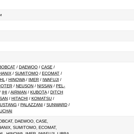
и
BOBCAT
/
DAEWOO
/
CASE
/
HANIX
/
SUMITOMO
/
ECOMAT
/
HL
/
HINOWA
/
IMER
/
IWAFUJI
/
OTER
/
NEUSON
/
NISSAN
/
PEL-
/
IHI
/
AIRMAN
/
KUBOTA
/
DITCH
SAN
/
HITACHI
/
KOMATSU
/
USTANG
/
PALAZZANI
/
SUNWARD
/
UCHAI
BOBCAT, DAEWOO, CASE,
ANIX, SUMITOMO, ECOMAT,
, HINOWA, IMER, IWAFUJI, LIBRA,