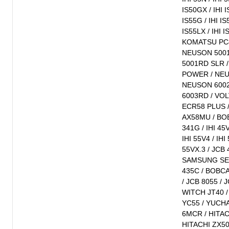
IS50GX / IHI I
IS55G / IHI IS5
IS55LX / IHI I
KOMATSU PC4
NEUSON 5001
5001RD SLR 
POWER / NEU
NEUSON 6002
6003RD / VO
ECR58 PLUS 
AX58MU / BO
341G / IHI 45V
IHI 55V4 / IHI
55VX.3 / JCB 
SAMSUNG SE5
435C / BOBCA
/ JCB 8055 /
WITCH JT40 
YC55 / YUCHA
6MCR / HITAC
HITACHI ZX50