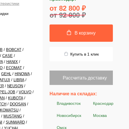
ктеристики
от 82 800 ₽
от 92 000 ₽
кидки
В корзину
CB
/
BOBCAT
/
Купить в 1 клик
/
CASE
/
WA
/
HANIX
/
O
/
ECOMAT
/
/
GEHL
/
HINOWA
/
Рассчитать доставку
AFUJI
/
LIBRA
/
ER
/
NEUSON
/
PEL-JOB
/
VOLVO
/
Наличие на складах:
AN
/
KUBOTA
/
Владивосток
Краснодар
TCH
/
DOOSAN
/
KOMATSU
/
Новосибирск
Москва
/
MUSTANG
/
NI
/
SUNWARD
/
Омск
I
/
YUCHAI