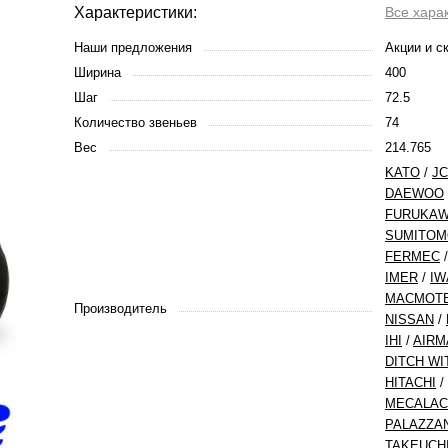
Характеристики:
Все хара
Наши предложения
Акции и с
Ширина
400
Шаг
72.5
Количество звеньев
74
Вес
214.765
KATO
/
J
DAEWOO
FURUKA
SUMITOM
FERMEC
IMER
/
IW
MACMOT
Производитель
NISSAN
/
IHI
/
AIRM
DITCH WI
HITACHI
/
MECALAC
PALAZZA
TAKEUCH