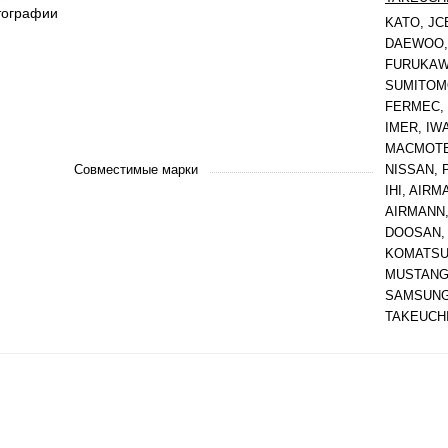
тографии
KATO, JC
DAEWOO,
FURUKAWA
SUMITOM
FERMEC, 
IMER, IWA
MACMOTE
Совместимые марки
NISSAN, 
IHI, AIRM
AIRMANN,
DOOSAN, 
KOMATSU
MUSTANG,
SAMSUNG
TAKEUCHI