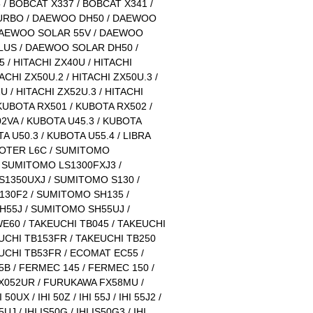
 / BOBCAT X337 / BOBCAT X341 /
URBO / DAEWOO DH50 / DAEWOO
DAEWOO SOLAR 55V / DAEWOO
LUS / DAEWOO SOLAR DH50 /
/ HITACHI ZX40U / HITACHI
ACHI ZX50U.2 / HITACHI ZX50U.3 /
U / HITACHI ZX52U.3 / HITACHI
KUBOTA RX501 / KUBOTA RX502 /
2VA / KUBOTA U45.3 / KUBOTA
TA U50.3 / KUBOTA U55.4 / LIBRA
OTER L6C / SUMITOMO
/ SUMITOMO LS1300FXJ3 /
1350UXJ / SUMITOMO S130 /
30F2 / SUMITOMO SH135 /
55J / SUMITOMO SH55UJ /
60 / TAKEUCHI TB045 / TAKEUCHI
EUCHI TB153FR / TAKEUCHI TB250
UCHI TB53FR / ECOMAT EC55 /
B / FERMEC 145 / FERMEC 150 /
052UR / FURUKAWA FX58MU /
 50UX / IHI 50Z / IHI 55J / IHI 55J2 /
55UJ / IHI IS50G / IHI IS50G3 / IHI