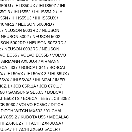
S50UJ / IHI IS50UX / IHI IS50Z / IHI
5G.3 / IHI IS55J / IHI IS55J.2 / IHI
S55N / IHI IS55UJ / IHI IS55UX /
0MR.2 / NEUSON 5000RD /
 / NEUSON 5001RD / NEUSON
/ NEUSON 5002 / NEUSON 5002
SON 5002RD / NEUSON 50Z3RD /
 / NEUSON 6002RD / NEUSON
LVO EC55 / VOLVO EC55B / VOLVO
/ AIRMANN AX50U.4 / AIRMANN
BCAT 337 / BOBCAT 341 / BOBCAT
4 / IHI 50VX / IHI 50VX.3 / IHI 55UX /
 55VX / IHI 55VX3 / IHI 60V4 / IMER
48Z.1 / JCB 65R.1A / JCB 67C.1 /
0 / SAMSUNG SE50.3 / BOBCAT
T E50ZTS / BOBCAT E55 / JCB 8052
 JCB 8060 / VOLVO EC55C / DITCH
/ DITCH WITCH MX502 / YUCHAI
I YC55.2 / KUBOTA U55 / MECALAC
HI ZX40U2 / HITACHI ZX48U.5A /
U.5A / HITACHI ZX55U-5ACLR /