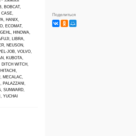
B, BOBCAT,
 CASE,
Поделиться
, HANIX,
O, ECOMAT,
GEHL, HINOWA,
FUJI, LIBRA,
R, NEUSON,
PEL-JOB, VOLVO,
AN, KUBOTA,
 DITCH WITCH,
HITACHI,
, MECALAC,
 PALAZZANI,
, SUNWARD,
, YUCHAI