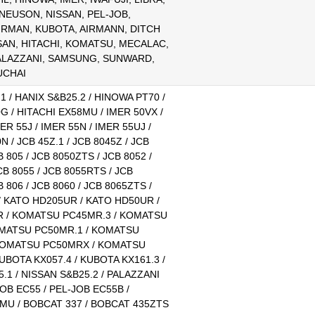
EUSON, NISSAN, PEL-JOB,
AIRMAN, KUBOTA, AIRMANN, DITCH
AN, HITACHI, KOMATSU, MECALAC,
ALAZZANI, SAMSUNG, SUNWARD,
UCHAI
1 / HANIX S&B25.2 / HINOWA PT70 /
 / HITACHI EX58MU / IMER 50VX /
ER 55J / IMER 55N / IMER 55UJ /
 / JCB 45Z.1 / JCB 8045Z / JCB
 805 / JCB 8050ZTS / JCB 8052 /
CB 8055 / JCB 8055RTS / JCB
 806 / JCB 8060 / JCB 8065ZTS /
/ KATO HD205UR / KATO HD50UR /
 / KOMATSU PC45MR.3 / KOMATSU
MATSU PC50MR.1 / KOMATSU
KOMATSU PC50MRX / KOMATSU
UBOTA KX057.4 / KUBOTA KX161.3 /
.1 / NISSAN S&B25.2 / PALAZZANI
JOB EC55 / PEL-JOB EC55B /
MU / BOBCAT 337 / BOBCAT 435ZTS