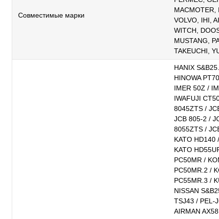
MACMOTER, N
Совместимые марки
VOLVO, IHI, 
WITCH, DOOS
MUSTANG, P
TAKEUCHI, Y
HANIX S&B25.
HINOWA PT70G
IMER 50Z / IM
IWAFUJI CT50N
8045ZTS / JCB
JCB 805-2 / J
8055ZTS / JCB
KATO HD140 
KATO HD55UR
PC50MR / KO
PC50MR.2 / 
PC55MR.3 / K
NISSAN S&B25
TSJ43 / PEL-
AIRMAN AX58