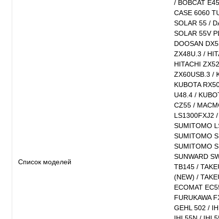
/ BOBCAT E45
CASE 6060 T
SOLAR 55 / 
SOLAR 55V P
DOOSAN DX55 
ZX48U.3 / HIT
HITACHI ZX52
ZX60USB.3 / 
KUBOTA RX50
U48.4 / KUBO
CZ55 / MACM
LS1300FXJ2 
SUMITOMO LS
SUMITOMO S1
SUMITOMO SH
SUNWARD SWE
Список моделей
TB145 / TAK
(NEW) / TAKE
ECOMAT EC55
FURUKAWA FX
GEHL 502 / IHI
IHI 55N / IHI 