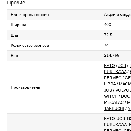
Прочие
Акции и скидк
Наши предложения
400
Ширина
72.5
Шаг
74
Количество звеньев
214.765
Вес
KATO
/
JCB
/
FURUKAWA
/
FERMEC
/
GE
LIBRA
/
MACM
Производитель
JOB
/
VOLVO
WITCH
/
DOO
MECALAC
/
M
TAKEUCHI
/
Y
KATO, JCB, 
FURUKAWA, H
FERMEC, GEHL