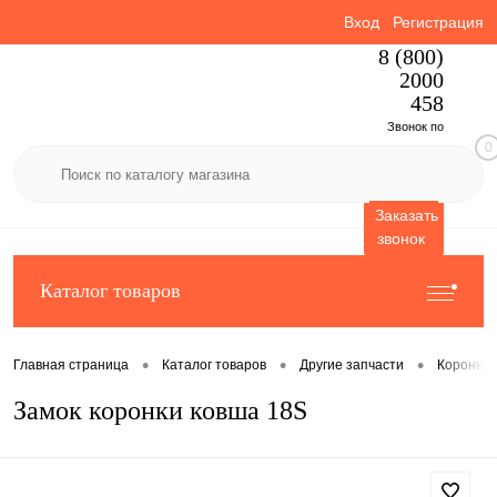
Вход
Регистрация
8 (800)
2000
458
Звонок по
0
России
бесплатный
Заказать
звонок
Каталог товаров
•
•
•
Главная страница
Каталог товаров
Другие запчасти
Коронки 
Замок коронки ковша 18S