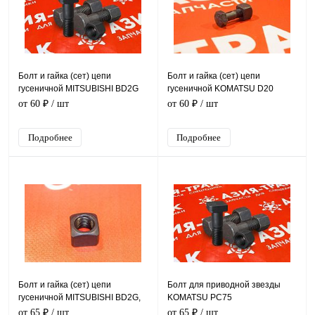
Болт и гайка (сет) цепи
Болт и гайка (сет) цепи
гусеничной MITSUBISHI BD2G
гусеничной KOMATSU D20
d12*L45 / d12*L47
от 60 ₽
/ шт
от 60 ₽
/ шт
Подробнее
Подробнее
Болт и гайка (сет) цепи
Болт для приводной звезды
гусеничной MITSUBISHI BD2G,
KOMATSU PC75
d13*L45
от 65 ₽
/ шт
от 65 ₽
/ шт