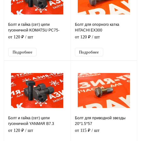
Болт и гайка (сет) цепи
Болт для опорного катка
гусеничной KOMATSU PC75-
HITACHI EX300
UU2
от 120 ₽
/ шт
от 120 ₽
/ шт
Подробнее
Подробнее
Болт и гайка (сет) цепи
Болт для приводной звезды
гусеничной YANMAR B7.3
20*1.5*57
от 120 ₽
/ шт
от 115 ₽
/ шт