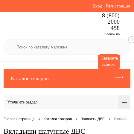
Вход
Регистрация
8 (800)
2000
458
Звонок по
0
России
бесплатный
Заказать
звонок
Каталог товаров
Уточнить раздел
•
•
•
Главная страница
Каталог товаров
Запчасти ДВС
Вкладыши 
Вкладыши шатунные ДВС