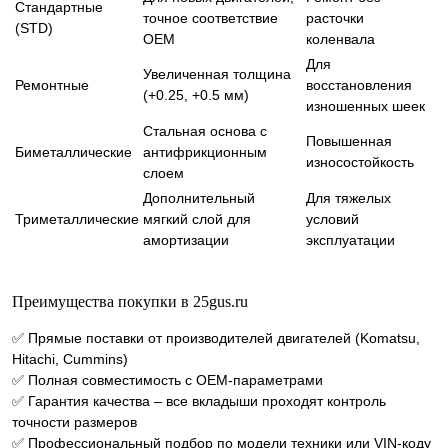
Стандартные
точное соответствие
расточки
(STD)
OEM
коленвала
Для
Увеличенная толщина
Ремонтные
восстановления
(+0.25, +0.5 мм)
изношенных шеек
Стальная основа с
Повышенная
Биметаллические
антифрикционным
износостойкость
слоем
Дополнительный
Для тяжелых
Триметаллические
мягкий слой для
условий
амортизации
эксплуатации
Преимущества покупки в 25gus.ru
✅ Прямые поставки от производителей двигателей (Komatsu,
Hitachi, Cummins)
✅ Полная совместимость с OEM-параметрами
✅ Гарантия качества – все вкладыши проходят контроль
точности размеров
✅ Профессиональный подбор по модели техники или VIN-коду