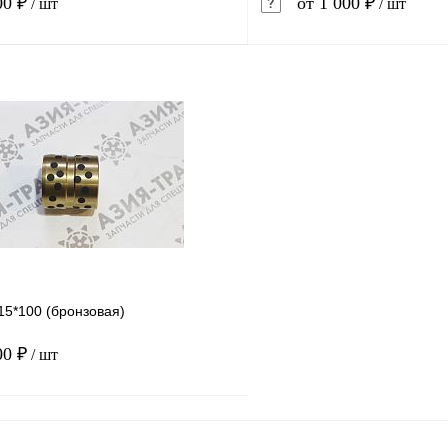
00 ₽
от 1 000 ₽
/ шт
/ шт
В корзину
1 клик
Сравнение
Купить в 1 клик
ое
Под заказ
В избранное
15*100 (бронзовая)
00 ₽
/ шт
В корзину