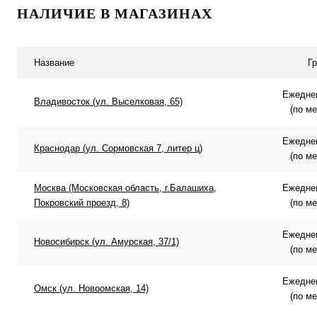
НАЛИЧИЕ В МАГАЗИНАХ
Купить в 1 клик
Сравнение
Купить в 
В избранное
В наличии
В избранн
Название
Г
Ежеднев
Владивосток (ул. Выселковая, 65)
(по м
Ежеднев
Краснодар (ул. Сормовская 7, литер ц)
(по м
Москва (Московская область, г.Балашиха,
Ежеднев
Покровский проезд, 8)
(по м
Ежеднев
Новосибирск (ул. Амурская, 37/1)
(по м
Ежеднев
Омск (ул. Новоомская, 14)
(по м