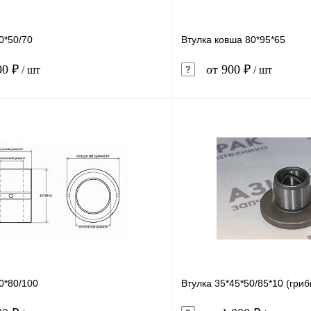
0*50/70
Втулка ковша 80*95*65
00 ₽
от 900 ₽
/ шт
/ шт
В корзину
1 клик
Сравнение
Купить в 1 клик
ое
Под заказ
В избранное
0*80/100
Втулка 35*45*50/85*10 (гриб