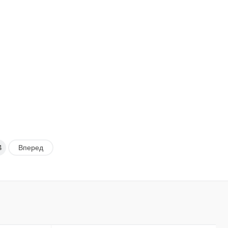
ь в 1 клик
Сравнение
Купить в 1 клик
Сравнение
ранное
Под заказ
В избранное
Под заказ
4
Вперед