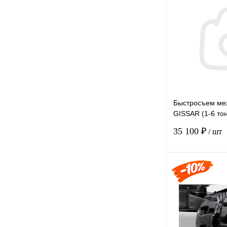
Купить в 1 к
В избранное
Быстросъем ме
GISSAR (1-6 тон
D25*95*130
35 100 ₽
/ шт
Купить в 1 к
В избранное