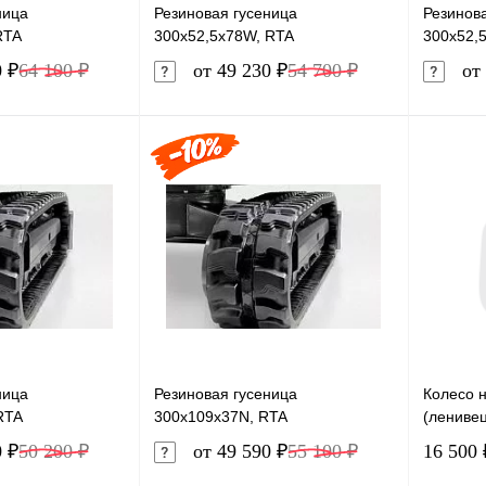
ница
Резиновая гусеница
Резинов
RTA
300x52,5x78W, RTA
300x52,
0 ₽
64 100 ₽
от 49 230 ₽
54 700 ₽
от 
В корзину
В корзину
лик
Сравнение
Купить в 1 клик
Сравнение
Купит
В наличии
В избранное
В наличии
В изб
ница
Резиновая гусеница
Колесо 
RTA
300x109x37N, RTA
(ленивец)
0 ₽
50 200 ₽
от 49 590 ₽
55 100 ₽
16 500 