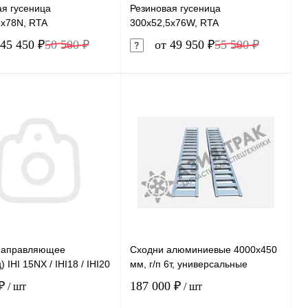
ая гусеница
Резиновая гусеница
5x78N, RTA
300x52,5x76W, RTA
45 450 ₽
50 500 ₽
от 49 950 ₽
55 500 ₽
В корзину
В корзину
ь в 1 клик
Сравнение
Купить в 1 клик
Сравнение
ранное
В наличии
В избранное
В наличии
направляющее
Сходни алюминиевые 4000х450
 IHI 15NX / IHI18 / IHI20
мм, г/п 6т, универсальные
₽
187 000 ₽
/ шт
/ шт