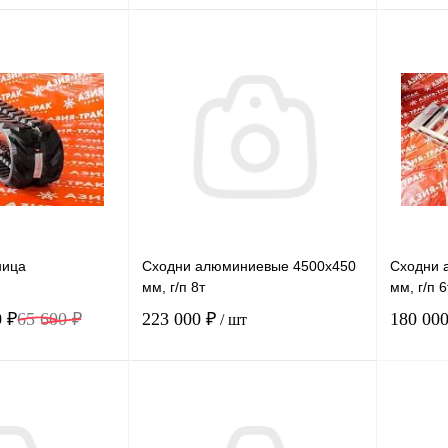
В корзину
В корзину
лик
Сравнение
Купить в 1 клик
Сравнение
Купит
В наличии
В избранное
В наличии
В изб
ница
Сходни алюминиевые 4500х450
Сходни 
мм, г/п 8т
мм, г/п 
0 ₽
65 600 ₽
223 000 ₽
180 000
/ шт
В корзину
В корзину
лик
Сравнение