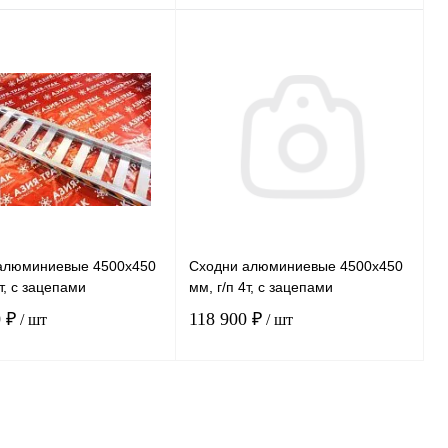
В корзину
В корзину
ь в 1 клик
Сравнение
Купить в 1 клик
Сравнение
ранное
В наличии
В избранное
Под заказ
алюминиевые 4500х450
Сходни алюминиевые 4500х450
6т, с зацепами
мм, г/п 4т, с зацепами
 ₽
118 900 ₽
/ шт
/ шт
В корзину
В корзину