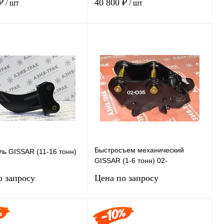
₽
40 800 ₽
/ шт
/ шт
В корзину
В корзину
ь в 1 клик
Сравнение
Купить в 1 клик
Сравнение
ранное
Под заказ
В избранное
Под заказ
Быстросъем механический
ь GISSAR (11-16 тонн)
GISSAR (1-6 тонн) 02-
D35*125*185
о запросу
Цена по запросу
Запросить цену
Запросить цену