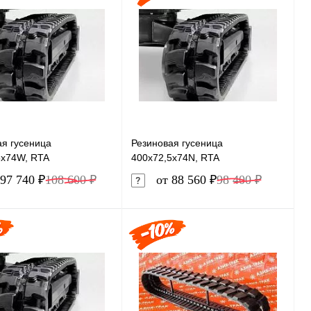
ь в 1 клик
Сравнение
Купить в 1 клик
Сравнение
ранное
Под заказ
В избранное
Под заказ
ая гусеница
Резиновая гусеница
5x74W, RTA
400x72,5x74N, RTA
97 740 ₽
108 600 ₽
от 88 560 ₽
98 400 ₽
В корзину
В корзину
ь в 1 клик
Сравнение
Купить в 1 клик
Сравнение
ранное
В наличии
В избранное
В наличии