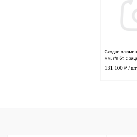
В избранное
Сходни алюмин
мм, г/п 6т, с за
131 100 ₽
/ шт
Купить в 1 к
В избранное