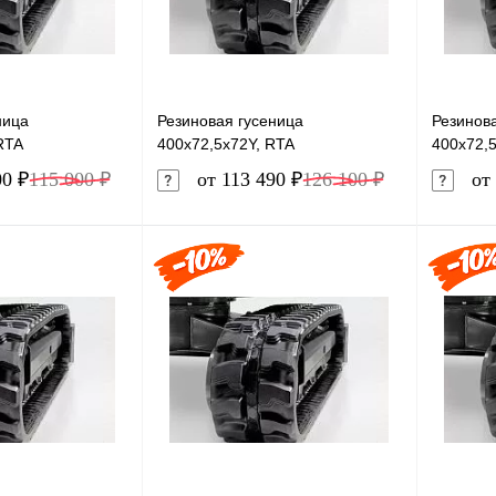
ница
Резиновая гусеница
Резинов
RTA
400x72,5x72Y, RTA
400x72,
00 ₽
115 000 ₽
от 113 490 ₽
126 100 ₽
от 
В корзину
В корзину
лик
Сравнение
Купить в 1 клик
Сравнение
Купит
В наличии
В избранное
В наличии
В изб