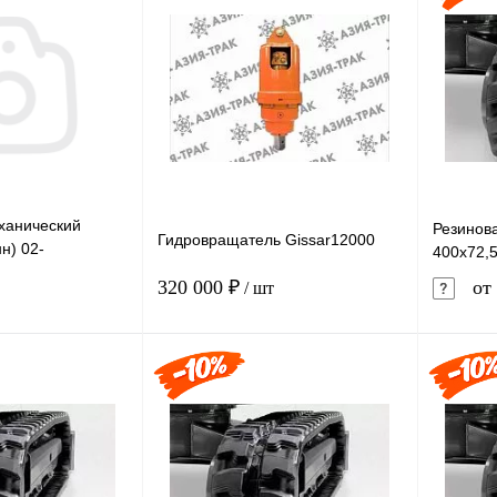
лик
Сравнение
Купить в 1 клик
Сравнение
Купит
Под заказ
В избранное
Под заказ
В изб
ханический
Резинов
Гидровращатель Gissar12000
н) 02-
400x72,
320 000 ₽
от 
/ шт
В корзину
В корзину
Купит
лик
Сравнение
Купить в 1 клик
Сравнение
В изб
Под заказ
В избранное
Под заказ