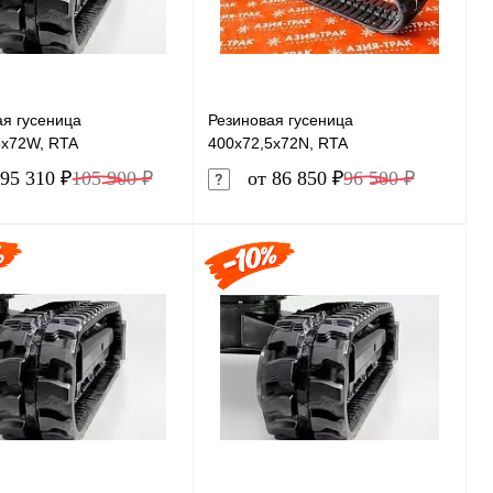
ая гусеница
Резиновая гусеница
5x72W, RTA
400x72,5x72N, RTA
95 310 ₽
105 900 ₽
от 86 850 ₽
96 500 ₽
В корзину
В корзину
ь в 1 клик
Сравнение
Купить в 1 клик
Сравнение
ранное
В наличии
В избранное
В наличии