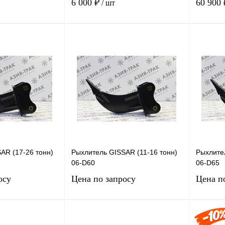
6 000 ₽
60 900 
/ шт
В корзину
В корзину
лик
Сравнение
Купить в 1 клик
Сравнение
Купит
Под заказ
В избранное
Под заказ
В изб
AR (17-26 тонн)
Рыхлитель GISSAR (11-16 тонн)
Рыхлител
06-D60
06-D65
осу
Цена по запросу
Цена п
сить цену
Запросить цену