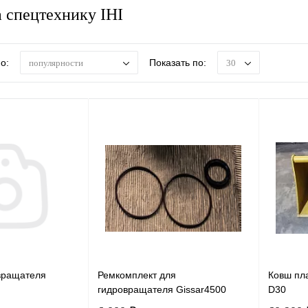
а спецтехнику IHI
о:
Показать по:
популярности
30
вращателя
Ремкомплект для
Ковш пл
гидровращателя Gissar4500
D30