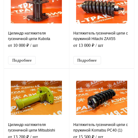
Цилиндр натяжителя
Натяжитель гусеничной цепи с
гусеничной цепи Kubota
пружиной Hitachi ZAX55
U30/U35
от 10 000 ₽
/ шт
от 13 000 ₽
/ шт
Подробнее
Подробнее
Цилиндр натяжителя
Натяжитель гусеничной цепи с
гусеничной цепи Mitsubishi
пружиной Komatsu PC40 (1)
BD2G
от 13 200 ₽
/ шт
от 15 500 ₽
/ шт