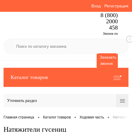
Вход
Регистрация
8 (800)
2000
458
Звонок по
0
России
бесплатный
Заказать
звонок
Каталог товаров
Уточнить раздел
•
•
•
Главная страница
Каталог товаров
Ходовая часть
Натяжител
Натяжители гусениц