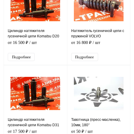
Цилиндр натяжителя
Натяжитель гусеничной цепи с
гусеничной цепи Komatsu D20
пружиной VOLVO
EC25/EC30/EC35
от 16 500 ₽
/ шт
от 16 800 ₽
/ шт
Подробнее
Подробнее
Цилиндр натяжителя
Тавотница (пресс-масленка),
гусеничной цепи Komatsu D31
10мм, 180°
от 17 500 ₽
/ шт
от 50 ₽
/ шт