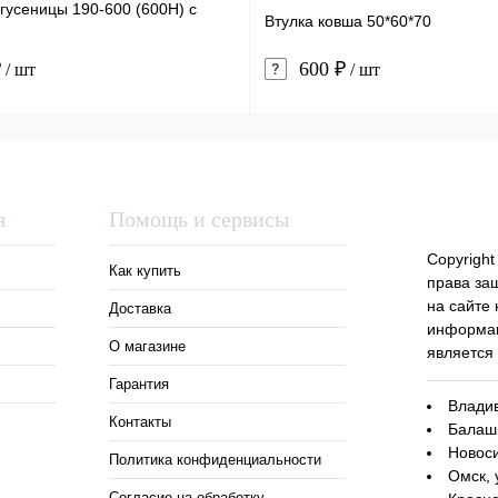
гусеницы 190-600 (600H) с
Втулка ковша 50*60*70
₽
600 ₽
/ шт
/ шт
я
Помощь и сервисы
Copyright
Как купить
права за
на сайте
Доставка
информац
О магазине
является
Гарантия
Владив
Контакты
Балаши
Новоси
Политика конфиденциальности
Омск, 
Согласие на обработку