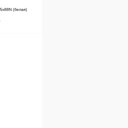
,5x88N (белая)
₽
В корзину
Сравнение
Под заказ