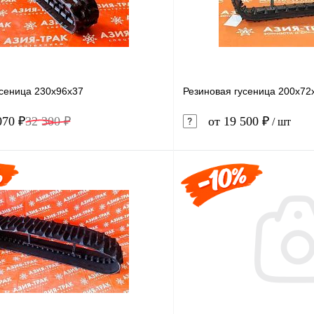
усеница 230x96x37
Резиновая гусеница 200x72
070 ₽
32 300 ₽
от 19 500 ₽
/ шт
В корзину
1 клик
Сравнение
Купить в 1 клик
ое
В наличии
В избранное