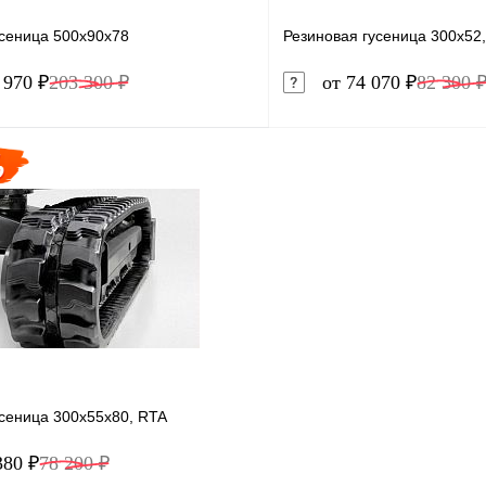
усеница 500x90x78
Резиновая гусеница 300x52
 970 ₽
203 300 ₽
от 74 070 ₽
82 300 
В корзину
1 клик
Сравнение
Купить в 1 клик
ое
Под заказ
В избранное
усеница 300x55x80, RTA
380 ₽
78 200 ₽