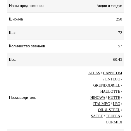
Акции и скидки
Наши предложения
250
Ширина
72
Шаг
57
Количество звеньев
60.45
Вес
ATLAS
/
CANYCOM
/
ENTECO
/
GRUNDODRILL
/
HAULOTTE
/
HINOWA
/
HUTTE
/
Производитель
ITALMEC
/
LEO
/
OIL & STEEL
/
SACET
/
TEUPEN
/
CORMIDI