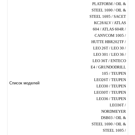
PLATFORM / OIL &
STEEL 1690 / OIL &
STEEL 1695 / SACET
KC28ALV / ATLAS
604 / ATLAS 604R /
CANYCOM 1005 /
HUTTE HBR202TF /
LEO 26T / LEO 30 /
LEO 301 / LEO 36 /
LEO 36T / ENTECO
E4 / GRUNDODRILL
105 / TEUPEN
LEO26T / TEUPEN
Список моделей
LEO30 / TEUPEN
LEO30T / TEUPEN
LEO36 / TEUPEN
LEO36T /
NORDMEYER
DSB03 / OIL &
STEEL 1690 / OIL &
STEEL 1695 /