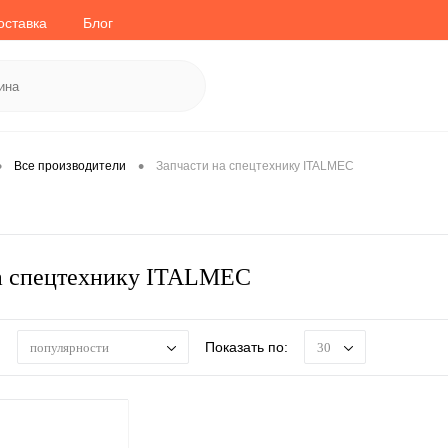
оставка
Блог
•
•
Все производители
Запчасти на спецтехнику ITALMEC
а спецтехнику ITALMEC
:
Показать по:
популярности
30