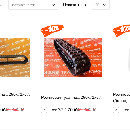
о:
Показать по:
популярности
30
ница 250x72x57,
Резинов
Резиновая гусеница 250x72x57
(белая)
0 ₽
41 300 ₽
от 37 170 ₽
41 300 ₽
от 