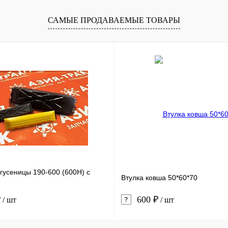
В корзину
В корзину
САМЫЕ ПРОДАВАЕМЫЕ ТОВАРЫ
лик
Сравнение
Купить в 1 клик
Сравнение
Купит
В наличии
В избранное
В наличии
В изб
гусеницы 190-600 (600H) с
Втулка ковша 50*60*70
₽
600 ₽
/ шт
/ шт