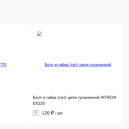
В корзину
ь в 1 клик
Сравнение
ранное
В наличии
Болт и гайка (сет) цепи гусеничной HITACHI
С
EX220
120 ₽
/ шт