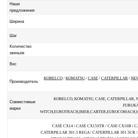
Наши
предложения
Ширина
Шаг
Количество
звеньев
Вес
KOBELCO
/
KOMATSU
/
CASE
/
CATERPILLAR
/
NE
Производитель
KOBELCO, KOMATSU, CASE, CATERPILLAR, 
Совместимые
FURUKA
марки
WITCH,EUROTRACH,IMER,CARTER,EUROCOMACH,HA
CASE CX14 / CASE CX15STR / CASE CX16B / C
CATERPILLAR 301.5 REGA / CATERPILLAR 301.5CR /