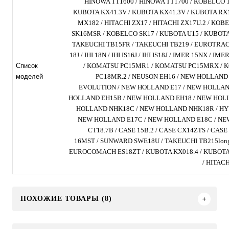
HINOWA TT1600 / HINOWA TT1700 / KOBELCO 1
KUBOTA KX41.3V / KUBOTA KX41.3V / KUBOTA RX
MX182 / HITACHI ZX17 / HITACHI ZX17U.2 / K
SK16MSR / KOBELCO SK17 / KUBOTA U15 / KUBOTA 
TAKEUCHI TB15FR / TAKEUCHI TB219 / EUROTRACH 
18J / IHI 18N / IHI IS16J / IHI IS18J / IMER 15NX /
Список
/ KOMATSU PC15MR1 / KOMATSU PC15MRX / 
моделей
PC18MR.2 / NEUSON EH16 / NEW HOLLAND
EVOLUTION / NEW HOLLAND E17 / NEW HOLLAN
HOLLAND EH15B / NEW HOLLAND EH18 / NEW HOL
HOLLAND NHK18C / NEW HOLLAND NHK18R / HYU
NEW HOLLAND E17C / NEW HOLLAND E18C / NEW
CT18.7B / CASE 15B.2 / CASE CX14ZTS / CAS
16MST / SUNWARD SWE18U / TAKEUCHI TB215long
EUROCOMACH ES18ZT / KUBOTA KX018.4 / KUBOTA K
/ HITACH
ПОХОЖИЕ ТОВАРЫ (8)