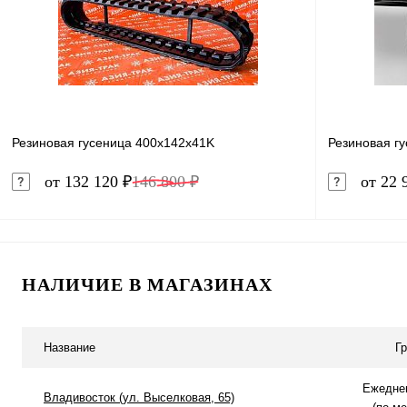
В избранное
Под заказ
В избранн
Резиновая гусеница 400x142x41K
Резиновая г
от 132 120 ₽
146 800 ₽
от 22 
В корзину
НАЛИЧИЕ В МАГАЗИНАХ
Купить в 1 клик
Сравнение
Купить в 
В избранное
В наличии
В избранн
Название
Г
Ежеднев
Владивосток (ул. Выселковая, 65)