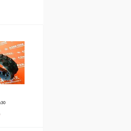
x30
₽