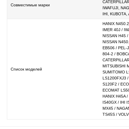
CATERPILLAR
Совместимые марки
IWAFUJI, NA
IHI, KUBOTA,
HANIX N450.2
IMER 40J / I
NISSAN H45 /
NISSAN N450.
EB506 / PEL-
804-2 / BOBC
CATERPILLAR
MITSUBISHI M
Список моделей
SUMITOMO L
LS1200FXJ3 
S120F2 / EC
ECOMAT LS50
HANIX H45A / 
IS40GX / IHI 
MX45 / NAGA
TS45S / VOL