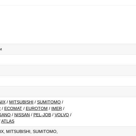
и
NIX
/
MITSUBISHI
/
SUMITOMO
/
R
/
ECOMAT
/
EUROTOM
/
IMER
/
GANO
/
NISSAN
/
PEL-JOB
/
VOLVO
/
/
ATLAS
IX, MITSUBISHI, SUMITOMO,