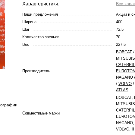
Характеристики:
Все хара
Наши предложения
Акции и с
Ширина
400
Шаг
72.5
Количество звеньев
70
Вес
227.5
BOBCAT
MITSUBIS
CATERPI
Производитель
EUROTO
NAGANO
/
VOLVO
ATLAS
BOBCAT, 
MITSUBIS
тографии
CATERPIL
Совместимые марки
EUROTOM,
NAGANO, 
VOLVO, I