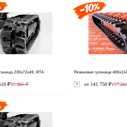
В корзину
Купить в 1 клик
1 клик
Сравнение
В избранное
ое
Под заказ
усеница 230x72x49, RTA
Резиновая гусеница 400x14
610 ₽
32 900 ₽
от 141 750 ₽
157 50
В корзину
1 клик
Сравнение
Купить в 1 клик