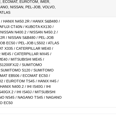
, ECOMAT, EUROTOM, IMER,
GANO, NISSAN, PEL-JOB, VOLVO,
 ATLAS
 / HANIX N450.2R / HANIX S&B480 /
WAFUJI CT40N / KUBOTA KX130 /
 NISSAN N400.2 / NISSAN N450.2 /
2R / NISSAN S&B480 / PEL-JOB
JOB EC50 / PEL-JOB LS502 / ATLAS
AT X335 / CATERPILLAR ME40 /
 ME45 / CATERPILLAR MX45 /
E40 / MITSUBISHI ME45 /
S1200FXJ2 / SUMITOMO
/ SUMITOMO S120 / SUMITOMO
OMAT EB506 / ECOMAT EC50 /
2 / EUROTOM TS45 / HANIX H45 /
HANIX N400.2 / IHI IS40G / IHI
IS40GX.2 / IHI IS40J / MITSUBISHI
NO NS45 / NAGANO TS45 / NAGANO
VO EC50