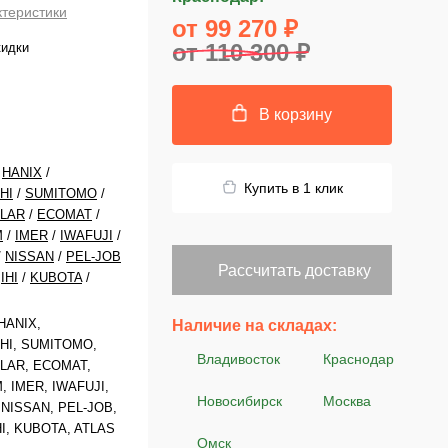
ктеристики
от 99 270 ₽
от 110 300 ₽
кидки
В корзину
/
HANIX
/
Купить в 1 клик
HI
/
SUMITOMO
/
LLAR
/
ECOMAT
/
M
/
IMER
/
IWAFUJI
/
/
NISSAN
/
PEL-JOB
Рассчитать доставку
/
IHI
/
KUBOTA
/
HANIX,
Наличие на складах:
HI, SUMITOMO,
Владивосток
Краснодар
LAR, ECOMAT,
 IMER, IWAFUJI,
Новосибирск
Москва
NISSAN, PEL-JOB,
HI, KUBOTA, ATLAS
Омск