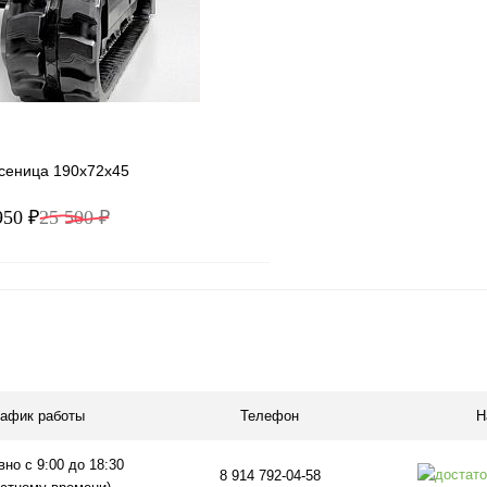
ое
В наличии
В избранное
усеница 190x72x45
950 ₽
25 500 ₽
В корзину
1 клик
Сравнение
ое
Под заказ
рафик работы
Телефон
Н
но с 9:00 до 18:30
8 914 792-04-58