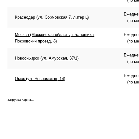
(по м
Ежеднев
Краснодар (ул. Сормовская 7, литер ц)
(по м
Москва (Московская область, г.Балашиха,
Ежеднев
Покровский проезд, 8)
(по м
Ежеднев
Новосибирск (ул. Амурская, 37/1)
(по м
Ежеднев
Омск (ул. Новоомская, 14)
(по м
загрузка карты...