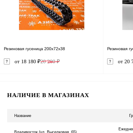
В избранное
В наличии
В избранн
Резиновая гусеница 200x72x38
Резиновая г
от 18 180 ₽
20 200 ₽
от 20 
В корзину
НАЛИЧИЕ В МАГАЗИНАХ
Купить в 1 клик
Сравнение
Купить в 
В избранное
Под заказ
В избранн
Название
Г
Ежеднев
Владивосток (ул. Выселковая, 65)