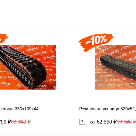
усеница 350x109x44
Резиновая гусеница 320x52
790 ₽
83 100 ₽
от 62 550 ₽
69 500 