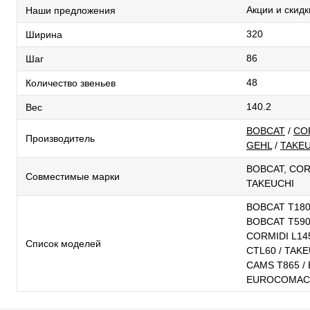
Акции и скидк
Наши предложения
320
Ширина
86
Шаг
48
Количество звеньев
140.2
Вес
BOBCAT
/
CO
Производитель
GEHL
/
TAKE
BOBCAT, COR
Совместимые марки
TAKEUCHI
BOBCAT T180 
BOBCAT T590 
CORMIDI L14
Список моделей
CTL60 / TAKE
CAMS T865 /
EUROCOMACH