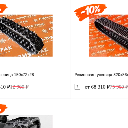
В корзину
1 клик
Сравнение
Купить в 1 клик
ое
Под заказ
В избранное
усеница 150x72x28
Резиновая гусеница 320x86
610 ₽
12 900 ₽
от 68 310 ₽
75 900 
В корзину
1 клик
Сравнение
Купить в 1 клик