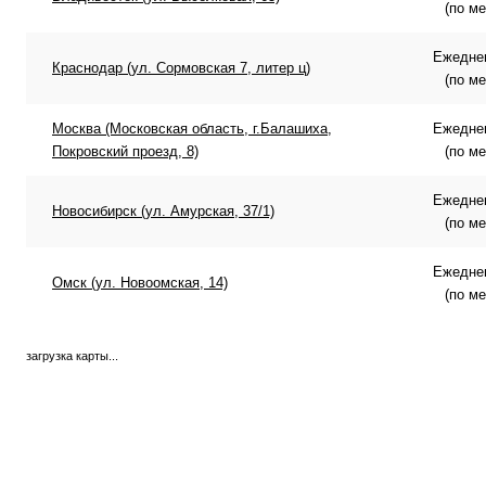
(по м
Ежеднев
Краснодар (ул. Сормовская 7, литер ц)
(по м
Москва (Московская область, г.Балашиха,
Ежеднев
Покровский проезд, 8)
(по м
Ежеднев
Новосибирск (ул. Амурская, 37/1)
(по м
Ежеднев
Омск (ул. Новоомская, 14)
(по м
загрузка карты...