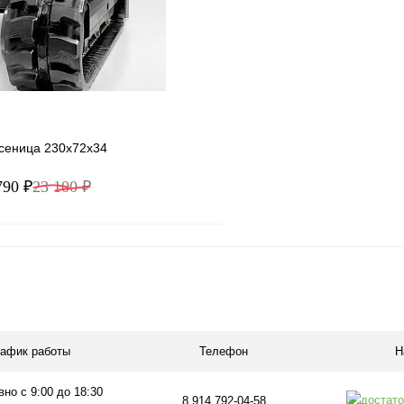
ое
Под заказ
В избранное
усеница 230x72x34
790 ₽
23 100 ₽
В корзину
1 клик
Сравнение
ое
Под заказ
рафик работы
Телефон
Н
но с 9:00 до 18:30
8 914 792-04-58