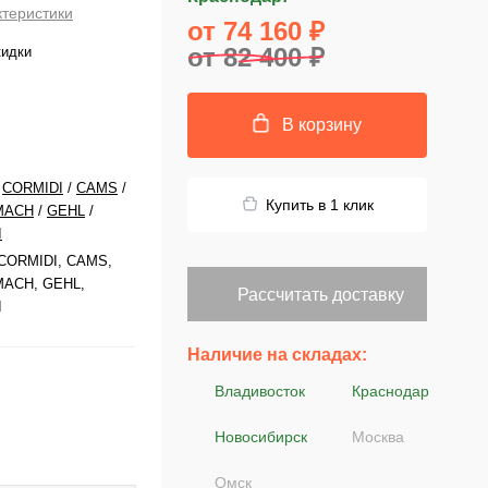
ктеристики
от 74 160 ₽
от 82 400 ₽
кидки
В корзину
/
CORMIDI
/
CAMS
/
Купить в 1 клик
MACH
/
GEHL
/
I
CORMIDI, CAMS,
ACH, GEHL,
Рассчитать доставку
I
Наличие на складах:
Владивосток
Краснодар
Новосибирск
Москва
Омск