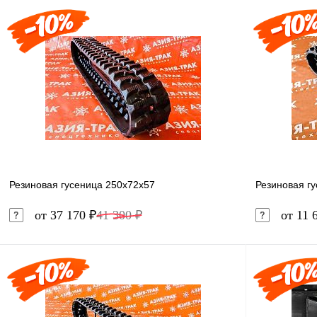
В корзину
Купить в 1 клик
Сравнение
Купить в 
В избранное
В наличии
В избранн
Резиновая гусеница 250x72x57
Резиновая г
от 37 170 ₽
41 300 ₽
от 11 
В корзину
Купить в 1 клик
Сравнение
Купить в 