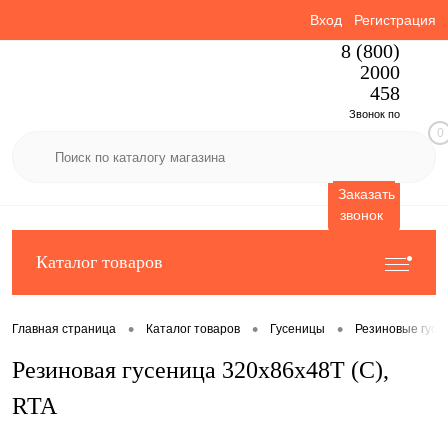
Вход
Регистрация
8 (800)
2000
458
Звонок по
0
России
бесплатный
Заказать
звонок
Каталог товаров
•
•
•
Главная страница
Каталог товаров
Гусеницы
Резиновые гусе
Резиновая гусеница 320x86x48T (C),
RTA