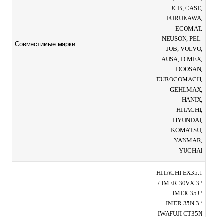
JCB, CASE,
FURUKAWA,
ECOMAT,
NEUSON, PEL-
Совместимые марки
JOB, VOLVO,
AUSA, DIMEX,
DOOSAN,
EUROCOMACH,
GEHLMAX,
HANIX,
HITACHI,
HYUNDAI,
KOMATSU,
YANMAR,
YUCHAI
HITACHI EX35.1
/ IMER 30VX.3 /
IMER 35J /
IMER 35N.3 /
IWAFUJI CT35N