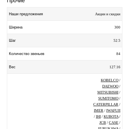
Прочие
Акции и скидки
Наши предложения
300
Ширина
52.5
Шаг
84
Количество звеньев
127.16
Вес
KOBELCO
/
DAEWOO
/
MITSUBISHI
/
SUMITOMO
/
CATERPILLAR
/
IMER
/
IWAFUJI
/
IHI
/
KUBOTA
/
JCB
/
CASE
/
FURUKAWA
/