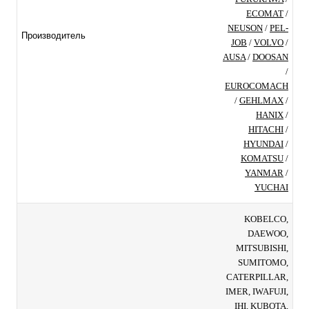
ECOMAT
/
NEUSON
/
PEL-
Производитель
JOB
/
VOLVO
/
AUSA
/
DOOSAN
/
EUROCOMACH
/
GEHLMAX
/
HANIX
/
HITACHI
/
HYUNDAI
/
KOMATSU
/
YANMAR
/
YUCHAI
KOBELCO,
DAEWOO,
MITSUBISHI,
SUMITOMO,
CATERPILLAR,
IMER, IWAFUJI,
IHI, KUBOTA,