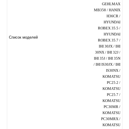
GEHLMAX
MB358 / HANIX
H36CR /
HYUNDAI
ROBEX 35.5 /
HYUNDAI
Список моделей
ROBEX 35.7 /
IHI 30JX / IHI
30NX / IHI 32J /
IHI 35J / IHI 35N
/ IHI IS30JX / IHI
IS30NX /
KOMATSU
PC25.2 /
KOMATSU
PC25.7 /
KOMATSU
PC30MR /
KOMATSU
PC30MRX /
KOMATSU