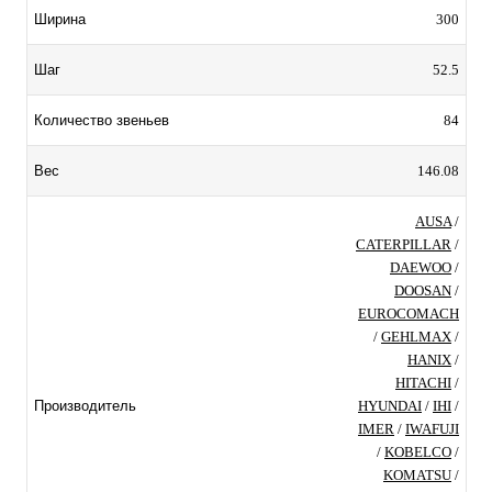
300
Ширина
52.5
Шаг
84
Количество звеньев
146.08
Вес
AUSA
/
CATERPILLAR
/
DAEWOO
/
DOOSAN
/
EUROCOMACH
/
GEHLMAX
/
HANIX
/
HITACHI
/
HYUNDAI
/
IHI
/
Производитель
IMER
/
IWAFUJI
/
KOBELCO
/
KOMATSU
/