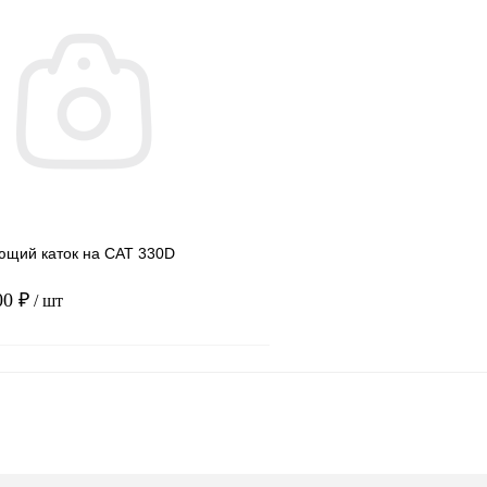
В корзину
1 клик
Сравнение
Купить в 1 клик
ое
В наличии
В избранное
щий каток на CAT 330D
00 ₽
/ шт
В корзину
1 клик
Сравнение
ое
В наличии