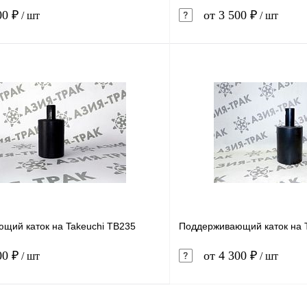
00 ₽
от 3 500 ₽
/ шт
/ шт
В корзину
1 клик
Сравнение
Купить в 1 клик
ое
В наличии
В избранное
щий каток на Takeuchi TB235
Поддерживающий каток на 
00 ₽
от 4 300 ₽
/ шт
/ шт