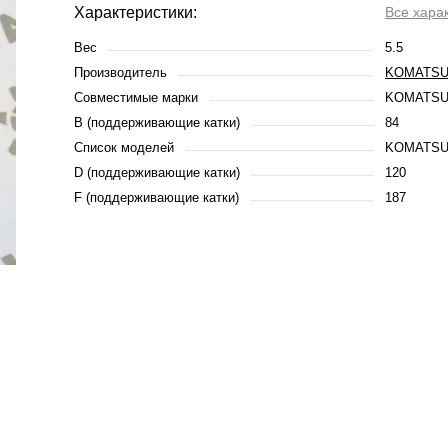
Характеристики:
Все хара
Вес
5.5
Производитель
KOMATS
Совместимые марки
KOMATS
B (поддерживающие катки)
84
Список моделей
KOMATSU
D (поддерживающие катки)
120
F (поддерживающие катки)
187