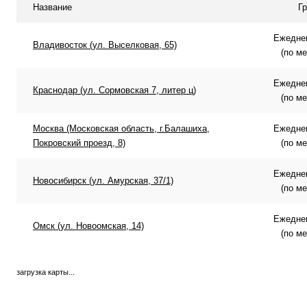
Название
Г
Ежеднев
Владивосток (ул. Выселковая, 65)
(по м
Ежеднев
Краснодар (ул. Сормовская 7, литер ц)
(по м
Москва (Московская область, г.Балашиха,
Ежеднев
Покровский проезд, 8)
(по м
Ежеднев
Новосибирск (ул. Амурская, 37/1)
(по м
Ежеднев
Омск (ул. Новоомская, 14)
(по м
загрузка карты...