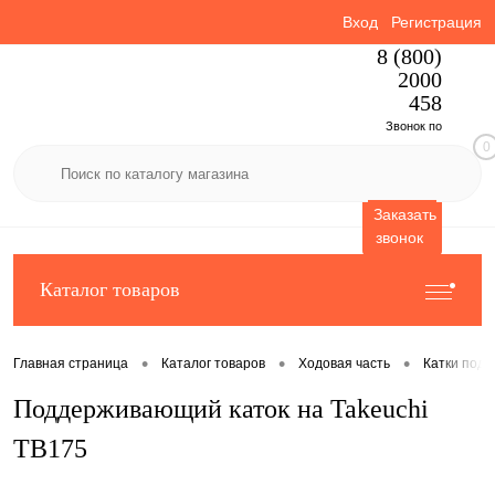
Вход
Регистрация
8 (800)
2000
458
Звонок по
0
России
бесплатный
Заказать
звонок
Каталог товаров
•
•
•
Главная страница
Каталог товаров
Ходовая часть
Катки под
Поддерживающий каток на Takeuchi
TB175