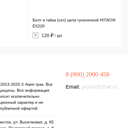
Болт и гайка (сет) цепи гусеничной HITACHI
С
EX220
120 ₽
/ шт
8 (800) 2000 458
 2013-2025 © Азия-трак. Все
Email:
promo@25at.ru
щищены. Вся информация
 носит исключительно
ионный характер и не
 публичной офертой.
осток, ул. Выселковая, д. 65