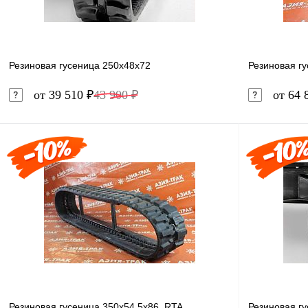
Резиновая гусеница 250x48x72
Резиновая г
от 39 510 ₽
43 900 ₽
от 64 
В корзину
Купить в 1 клик
Сравнение
Купить в 
В избранное
Под заказ
В избранн
Резиновая гусеница 350x54,5x86, RTA
Резиновая г