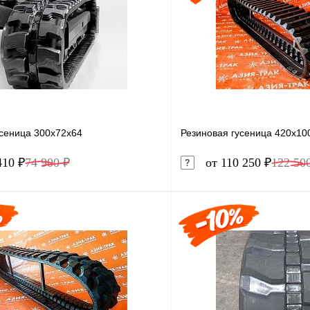
усеница 300x72x64
Резиновая гусеница 420x10
410 ₽
74 900 ₽
от 110 250 ₽
122 50
В корзину
1 клик
Сравнение
Купить в 1 клик
ое
Под заказ
В избранное