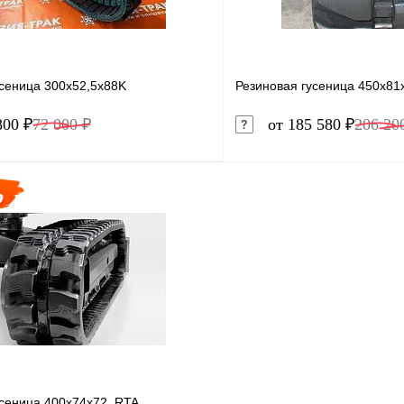
усеница 300x52,5x88K
Резиновая гусеница 450x8
800 ₽
72 000 ₽
от 185 580 ₽
206 20
В корзину
1 клик
Сравнение
Купить в 1 клик
ое
В наличии
В избранное
усеница 400x74x72, RTA