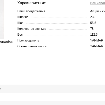
Характеристики:
Все хара
Наши предложения
Акции и с
Ширина
260
Шаг
55.5
Количество звеньев
78
Вес
112.3
Производитель
YANMAR
тографии
Совместимые марки
YANMAR
и