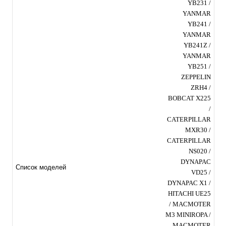
YB231 /
YANMAR
YB241 /
YANMAR
YB241Z /
YANMAR
YB251 /
ZEPPELIN
ZRH4 /
BOBCAT X225
/
CATERPILLAR
MXR30 /
CATERPILLAR
NS020 /
DYNAPAC
Список моделей
VD25 /
DYNAPAC X1 /
HITACHI UE25
/ MACMOTER
M3 MINIROPA /
MACMOTER