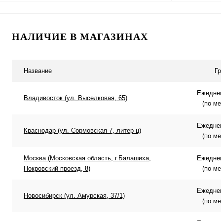
В корзину
НАЛИЧИЕ В МАГАЗИНАХ
Купить в 1 клик
Сравнение
Купить в 
В избранное
В наличии
В избранн
Название
Г
Ежеднев
Владивосток (ул. Выселковая, 65)
(по м
Ежеднев
Краснодар (ул. Сормовская 7, литер ц)
(по м
Москва (Московская область, г.Балашиха,
Ежеднев
Покровский проезд, 8)
(по м
Ежеднев
Новосибирск (ул. Амурская, 37/1)
(по м