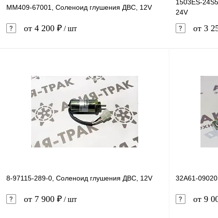
1503ES-24S5
MM409-67001, Соленоид глушения ДВС, 12V
24V
от 4 200 ₽
от 3 2
/ шт
В корзину
Купить в 1 клик
Сравнение
Купить в 
В избранное
В наличии
В избранн
8-97115-289-0, Соленоид глушения ДВС, 12V
32А61-09020
от 7 900 ₽
от 9 0
/ шт