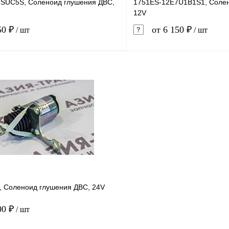
SUC5S, Соленоид глушения ДВС,
1751ES-12E7U1B1S1, Солен
12V
50 ₽
от 6 150 ₽
/ шт
/ шт
В корзину
1 клик
Сравнение
Купить в 1 клик
ое
В наличии
В избранное
, Соленоид глушения ДВС, 24V
00 ₽
/ шт