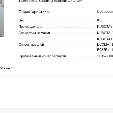
1E369-60011, Соленоид глушения ДВС, 12V
Характеристики:
Все хара
Вес
0.1
Производитель
KUBOTA
Совместимые марки
KUBOTA, 
KUBOTA U
Список моделей
ECOMAT 
EC55B / L
Оригинальный номер запчасти
1E369-600
тографии