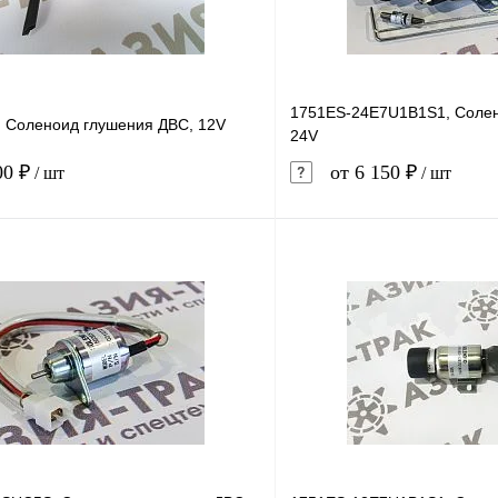
1751ES-24E7U1B1S1, Солен
, Соленоид глушения ДВС, 12V
24V
00 ₽
от 6 150 ₽
/ шт
/ шт
В корзину
1 клик
Сравнение
Купить в 1 клик
ое
В наличии
В избранное