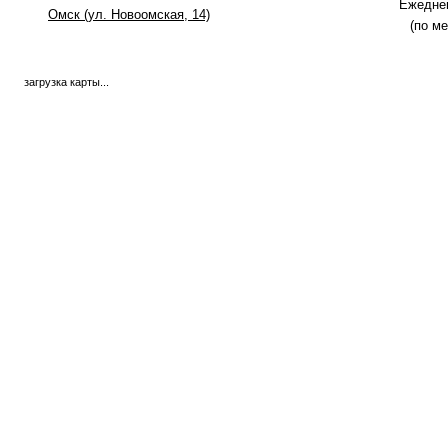
Ежеднев
Омск (ул. Новоомская, 14)
(по м
загрузка карты...