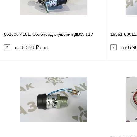
052600-4151, Соленоид глушения ДВС, 12V
16851-60011
от 6 550 ₽
от 6 9
/ шт
В корзину
Купить в 1 клик
Сравнение
Купить в 
В избранное
В наличии
В избранн