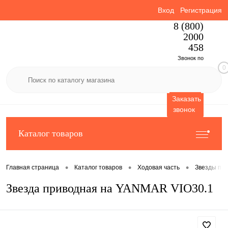
Вход
Регистрация
8 (800)
2000
458
Звонок по
0
России
бесплатный
Заказать
звонок
Каталог товаров
•
•
•
Главная страница
Каталог товаров
Ходовая часть
Звезды пр
Звезда приводная на YANMAR VIO30.1