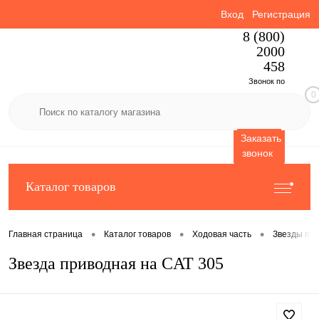
Вход
Регистрация
8 (800)
2000
458
Звонок по
0
России
бесплатный
Заказать
звонок
Каталог товаров
•
•
•
Главная страница
Каталог товаров
Ходовая часть
Звезды пр
Звезда приводная на CAT 305