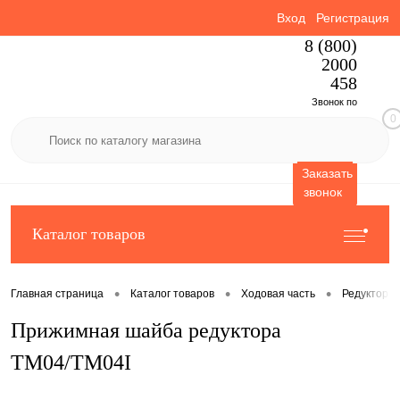
Вход
Регистрация
8 (800)
2000
458
Звонок по
0
России
бесплатный
Заказать
звонок
Каталог товаров
•
•
•
Главная страница
Каталог товаров
Ходовая часть
Редукторы 
Прижимная шайба редуктора
TM04/TM04I