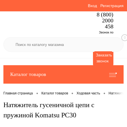
Вход
Регистрация
8 (800)
2000
458
Звонок по
0
России
бесплатный
Заказать
звонок
Каталог товаров
•
•
•
Главная страница
Каталог товаров
Ходовая часть
Натяжител
Натяжитель гусеничной цепи с
пружиной Komatsu PC30