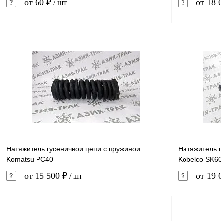
от 60 ₽
от 18 
/ шт
В корзину
Купить в 1 клик
Сравнение
Купить в 
В избранное
Под заказ
В избранн
Натяжитель гусеничной цепи с пружиной
Натяжитель 
Komatsu PC40
Kobelco SK60
от 15 500 ₽
от 19 
/ шт
В корзину