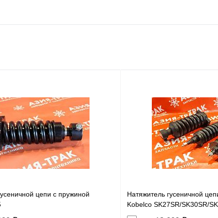
гусеничной цепи с пружиной
Натяжитель гусеничной цеп
5
Kobelco SK27SR/SK30SR/SK