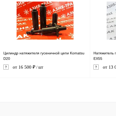
Купить в 1 клик
Сравнение
Купить в 
В избранное
В наличии
В избранн
Цилиндр натяжителя гусеничной цепи Komatsu
Натяжитель г
D20
EX55
от 16 500 ₽
от 13 
/ шт
В корзину
Купить в 1 клик
Сравнение
Купить в 
В избранное
Под заказ
В избранн