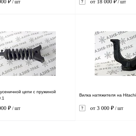
000 ₽
от 18 000 ₽
/ шт
/ шт
В корзину
1 клик
Сравнение
Купить в 1 клик
ое
В наличии
В избранное
гусеничной цепи с пружиной
Вилка натяжителя на Hitach
.1
000 ₽
от 3 000 ₽
/ шт
/ шт
В корзину