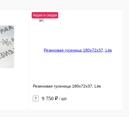
Акции и скидки
Б
Резиновая гусеница 180x72x37, Lite
E
9 750 ₽
/ шт