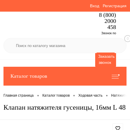
Вход
Регистрация
8 (800)
2000
458
Звонок по
0
России
бесплатный
Заказать
звонок
Каталог товаров
•
•
•
Главная страница
Каталог товаров
Ходовая часть
Натяжител
Клапан натяжителя гусеницы, 16мм L 48