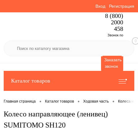
Вход
Регистрация
8 (800)
2000
458
Звонок по
0
России
бесплатный
Заказать
звонок
Каталог товаров
•
•
•
Главная страница
Каталог товаров
Ходовая часть
Колеса на
Колесо направляющее (ленивец)
SUMITOMO SH120