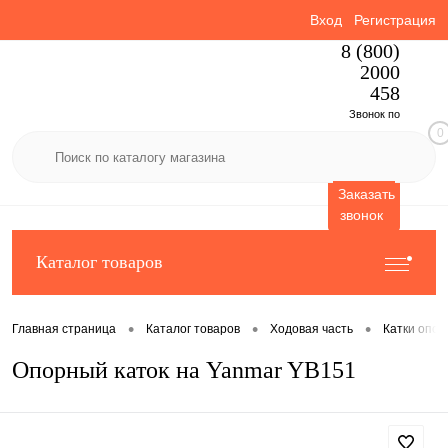
Вход
Регистрация
8 (800)
2000
458
Звонок по
0
России
бесплатный
Заказать
звонок
Каталог товаров
•
•
•
Главная страница
Каталог товаров
Ходовая часть
Катки опо
Опорный каток на Yanmar YB151