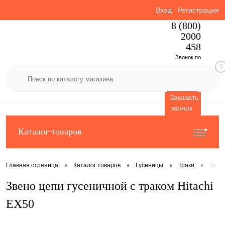
Вход
Регистрация
8 (800)
2000
458
Звонок по
0
России
бесплатный
Заказать
звонок
Каталог товаров
•
•
•
•
Главная страница
Каталог товаров
Гусеницы
Траки
Звено
Звено цепи гусеничной с траком Hitachi
EX50