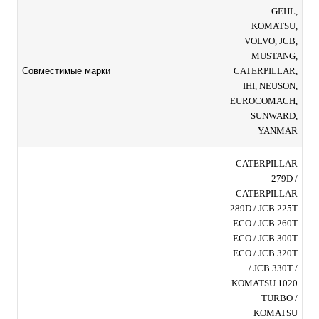
GEHL,
KOMATSU,
VOLVO, JCB,
MUSTANG,
CATERPILLAR,
Совместимые марки
IHI, NEUSON,
EUROCOMACH,
SUNWARD,
YANMAR
CATERPILLAR
279D /
CATERPILLAR
289D / JCB 225T
ECO / JCB 260T
ECO / JCB 300T
ECO / JCB 320T
/ JCB 330T /
KOMATSU 1020
TURBO /
KOMATSU