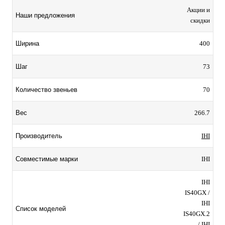
Акции и
Наши предложения
скидки
400
Ширина
73
Шаг
70
Количество звеньев
266.7
Вес
IHI
Производитель
IHI
Совместимые марки
IHI
IS40GX /
IHI
Список моделей
IS40GX.2
/ IHI