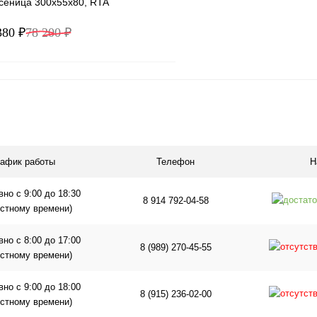
усеница 300x55x80, RTA
380 ₽
78 200 ₽
В корзину
1 клик
Сравнение
ое
В наличии
рафик работы
Телефон
Н
но с 9:00 до 18:30
8 914 792-04-58
естному времени)
но с 8:00 до 17:00
8 (989) 270-45-55
естному времени)
но с 9:00 до 18:00
8 (915) 236-02-00
естному времени)