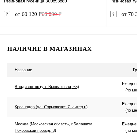
Резиновая гусеница 300x53x80
Резиновая г
от 60 120 ₽
66 800 ₽
от 70 
В корзину
НАЛИЧИЕ В МАГАЗИНАХ
Купить в 1 клик
Сравнение
Купить в 
В избранное
В наличии
В избранн
Название
Г
Ежеднев
Владивосток (ул. Выселковая, 65)
(по м
Ежеднев
Краснодар (ул. Сормовская 7, литер ц)
(по м
Москва (Московская область, г.Балашиха,
Ежеднев
Покровский проезд, 8)
(по м