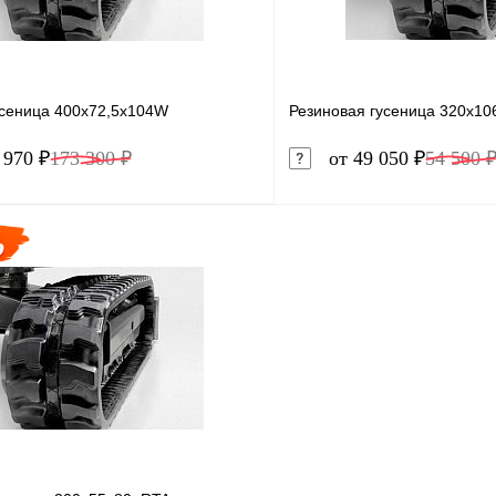
усеница 400x72,5x104W
Резиновая гусеница 320x10
 970 ₽
173 300 ₽
от 49 050 ₽
54 500 
В корзину
1 клик
Сравнение
Купить в 1 клик
ое
Под заказ
В избранное