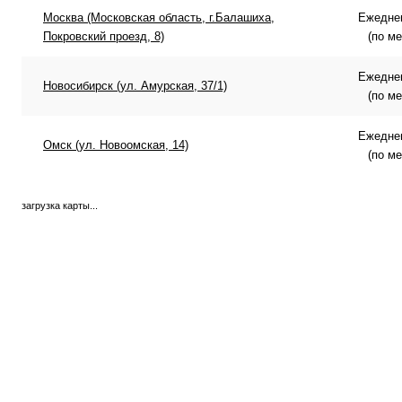
Москва (Московская область, г.Балашиха,
Ежеднев
Покровский проезд, 8)
(по м
Ежеднев
Новосибирск (ул. Амурская, 37/1)
(по м
Ежеднев
Омск (ул. Новоомская, 14)
(по м
загрузка карты...