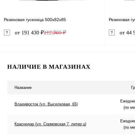
Резиновая гусеница 500x82x85
Резиновая г
от 191 430 ₽
212 700 ₽
от 44 
В корзину
НАЛИЧИЕ В МАГАЗИНАХ
Купить в 1 клик
Сравнение
Купить в 
В избранное
Под заказ
В избранн
Название
Г
Ежеднев
Владивосток (ул. Выселковая, 65)
(по м
Ежеднев
Краснодар (ул. Сормовская 7, литер ц)
(по м