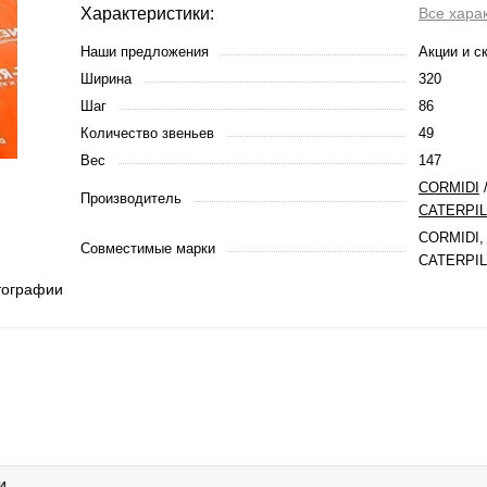
Характеристики:
Все хара
Наши предложения
Акции и с
Ширина
320
Шаг
86
Количество звеньев
49
Вес
147
CORMIDI
Производитель
CATERPI
CORMIDI,
Совместимые марки
CATERPI
тографии
и