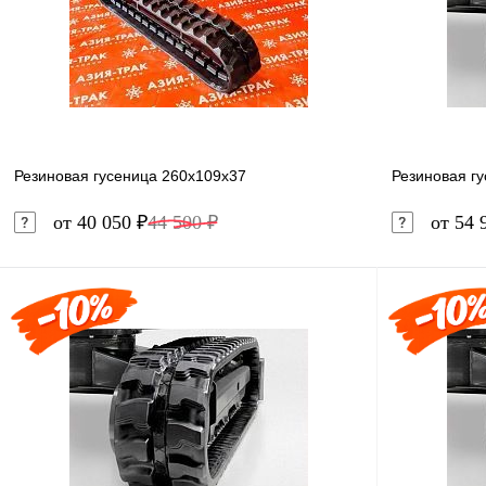
В избранное
Под заказ
В избранн
Резиновая гусеница 260x109x37
Резиновая г
от 40 050 ₽
44 500 ₽
от 54 
В корзину
Купить в 1 клик
Сравнение
Купить в 
В избранное
Под заказ
В избранн