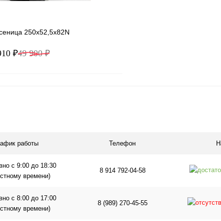
усеница 250x52,5x82N
910 ₽
49 900 ₽
В корзину
1 клик
Сравнение
ое
Под заказ
рафик работы
Телефон
Н
но с 9:00 до 18:30
8 914 792-04-58
естному времени)
но с 8:00 до 17:00
8 (989) 270-45-55
естному времени)