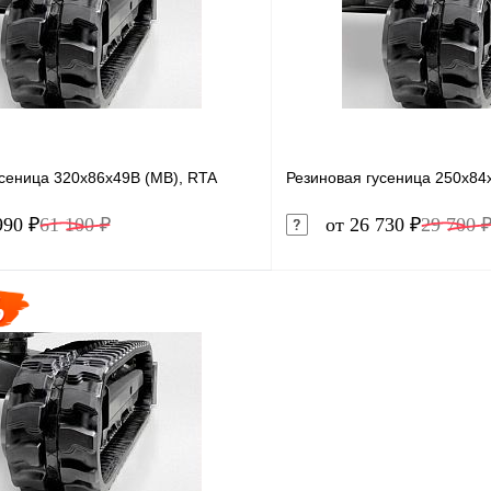
ое
Под заказ
В избранное
усеница 320x86x49B (MB), RTA
Резиновая гусеница 250x84
990 ₽
61 100 ₽
от 26 730 ₽
29 700 
В корзину
1 клик
Сравнение
Купить в 1 клик
ое
В наличии
В избранное