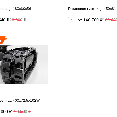
усеница 180x60x56
Резиновая гусеница 450x81
540 ₽
20 600 ₽
от 146 700 ₽
163 00
В корзину
1 клик
Сравнение
Купить в 1 клик
ое
Под заказ
В избранное
усеница 400x72,5x102W
 000 ₽
170 000 ₽