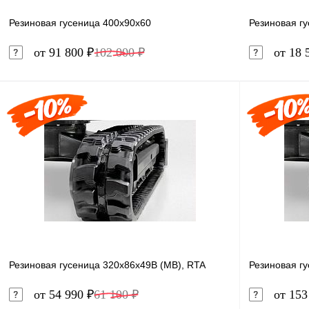
Резиновая гусеница 400x90x60
Резиновая г
от 91 800 ₽
102 000 ₽
от 18 
В корзину
Купить в 1 клик
Сравнение
Купить в 
В избранное
Под заказ
В избранн
Резиновая гусеница 320x86x49B (MB), RTA
Резиновая г
от 54 990 ₽
61 100 ₽
от 153