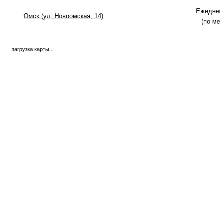
Ежеднев
Омск (ул. Новоомская, 14)
(по м
загрузка карты...