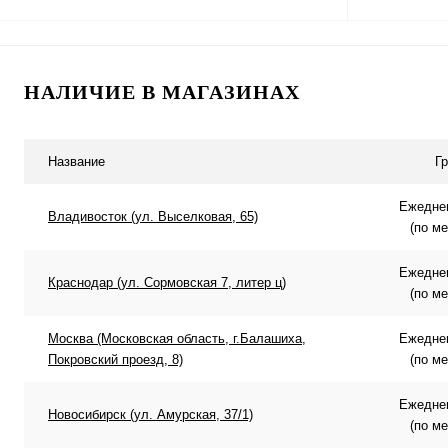
В корзину
НАЛИЧИЕ В МАГАЗИНАХ
Купить в 1 клик
Сравнение
Купить в 
В избранное
В наличии
В избранн
Название
Г
Ежеднев
Владивосток (ул. Выселковая, 65)
(по м
Ежеднев
Краснодар (ул. Сормовская 7, литер ц)
(по м
Москва (Московская область, г.Балашиха,
Ежеднев
Покровский проезд, 8)
(по м
Ежеднев
Новосибирск (ул. Амурская, 37/1)
(по м