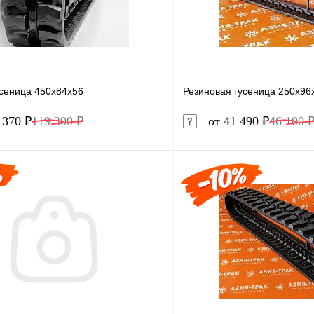
усеница 450x84x56
Резиновая гусеница 250x96
 370 ₽
119 300 ₽
от 41 490 ₽
46 100 
В корзину
1 клик
Сравнение
Купить в 1 клик
ое
Под заказ
В избранное