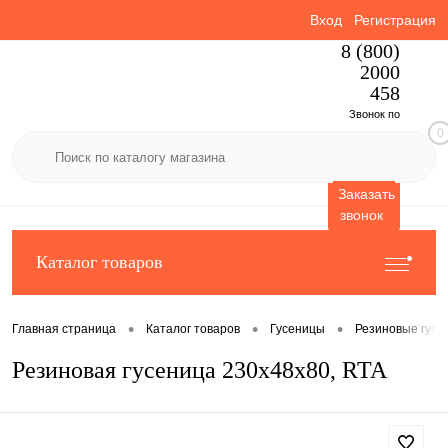
Вход
Регистрация
8 (800)
2000
458
Звонок по
0
России
бесплатный
Заказать
звонок
Каталог товаров
•
•
•
Главная страница
Каталог товаров
Гусеницы
Резиновые гусе
Резиновая гусеница 230x48x80, RTA