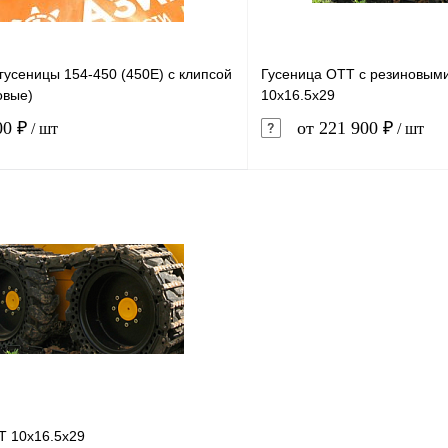
гусеницы 154-450 (450E) с клипсой
Гусеница ОТТ с резиновым
овые)
10x16.5x29
00 ₽
от 221 900 ₽
/ шт
/ шт
В корзину
1 клик
Сравнение
Купить в 1 клик
ое
В наличии
В избранное
Т 10x16.5x29