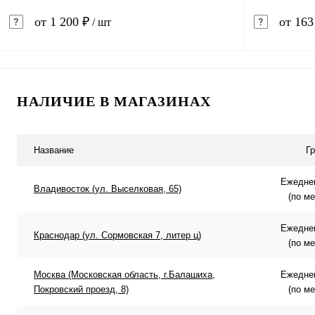
от 1 200 ₽
от 163
/ шт
В корзину
НАЛИЧИЕ В МАГАЗИНАХ
Купить в 1 клик
Сравнение
Купить в 
В избранное
В наличии
В избранн
Название
Г
Ежеднев
Владивосток (ул. Выселковая, 65)
(по м
Ежеднев
Краснодар (ул. Сормовская 7, литер ц)
(по м
Москва (Московская область, г.Балашиха,
Ежеднев
Покровский проезд, 8)
(по м