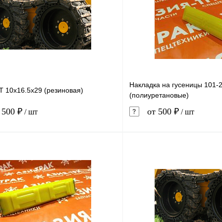
Накладка на гусеницы 101-
Т 10x16.5x29 (резиновая)
(полиуретановые)
 500 ₽
от 500 ₽
/ шт
/ шт
В корзину
1 клик
Сравнение
Купить в 1 клик
ое
Под заказ
В избранное