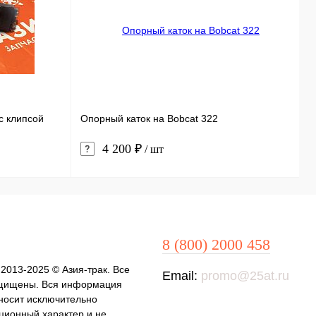
с клипсой
Опорный каток на Bobcat 322
Н
4 200 ₽
/ шт
8 (800) 2000 458
 2013-2025 © Азия-трак. Все
Email:
promo@25at.ru
щищены. Вся информация
 носит исключительно
ионный характер и не