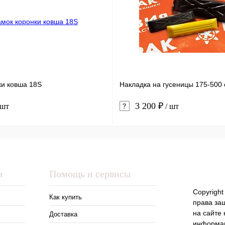
ки ковша 18S
Накладка на гусеницы 175-500 
3 200 ₽
 шт
/ шт
я
Помощь и сервисы
Copyright
Как купить
права за
на сайте
Доставка
информац