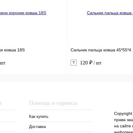
ки ковша 18S
Сальник пальца ковша 45*55*4
120 ₽
 шт
/ шт
я
Помощь и сервисы
Copyright
Как купить
права за
на сайте
Доставка
информац