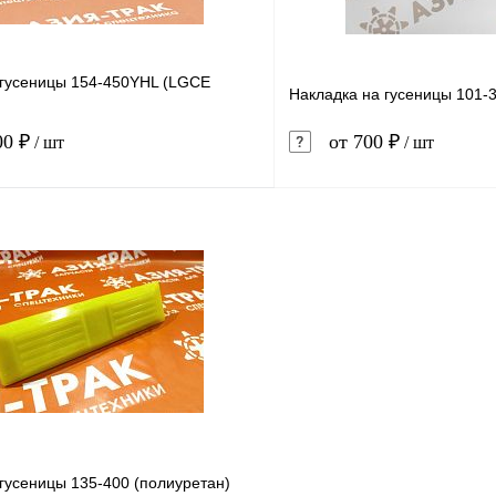
 гусеницы 154-450YHL (LGCE
Накладка на гусеницы 101-
00 ₽
от 700 ₽
/ шт
/ шт
В корзину
1 клик
Сравнение
Купить в 1 клик
ое
В наличии
В избранное
гусеницы 135-400 (полиуретан)