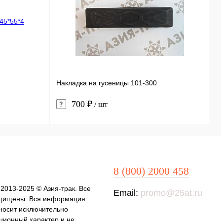
Б
Накладка на гусеницы 101-300
E
700 ₽
/ шт
8 (800) 2000 458
 2013-2025 © Азия-трак. Все
Email:
promo@25at.ru
щищены. Вся информация
 носит исключительно
ионный характер и не