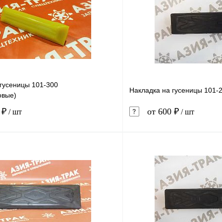
 гусеницы 101-300
Накладка на гусеницы 101-
овые)
 ₽
от 600 ₽
/ шт
/ шт
В корзину
1 клик
Сравнение
Купить в 1 клик
ое
В наличии
В избранное