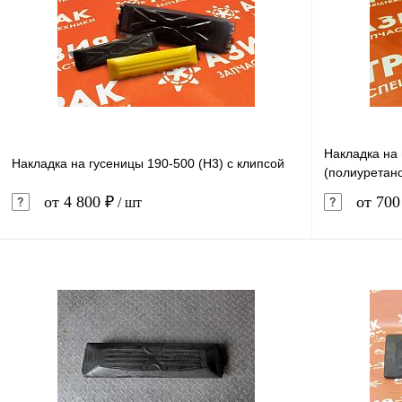
Накладка на
Накладка на гусеницы 190-500 (H3) с клипсой
(полиуретан
от 4 800 ₽
от 700
/ шт
В корзину
Купить в 1 клик
Сравнение
Купить в 
В избранное
Под заказ
В избранн