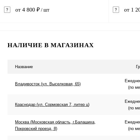
от 4 800 ₽
от 1 2
/ шт
В корзину
НАЛИЧИЕ В МАГАЗИНАХ
Купить в 1 клик
Сравнение
Купить в 
В избранное
Под заказ
В избранн
Название
Г
Ежеднев
Владивосток (ул. Выселковая, 65)
(по м
Ежеднев
Краснодар (ул. Сормовская 7, литер ц)
(по м
Москва (Московская область, г.Балашиха,
Ежеднев
Покровский проезд, 8)
(по м