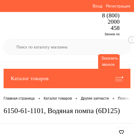
Вход
Регистрация
8 (800)
2000
458
Звонок по
0
России
бесплатный
Заказать
звонок
Каталог товаров
•
•
•
Главная страница
Каталог товаров
Другие запчасти
Помпы в
6150-61-1101, Водяная помпа (6D125)