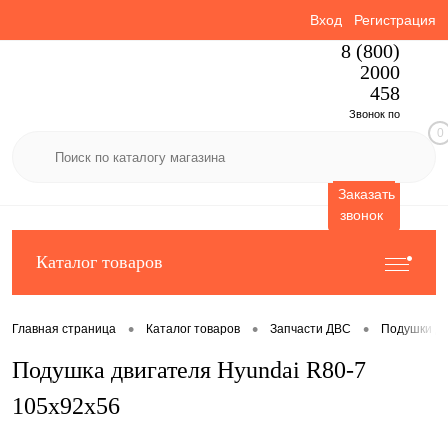
Вход
Регистрация
8 (800)
2000
458
Звонок по
0
России
бесплатный
Заказать
звонок
Каталог товаров
•
•
•
Главная страница
Каталог товаров
Запчасти ДВС
Подушки дв
Подушка двигателя Hyundai R80-7
105x92x56