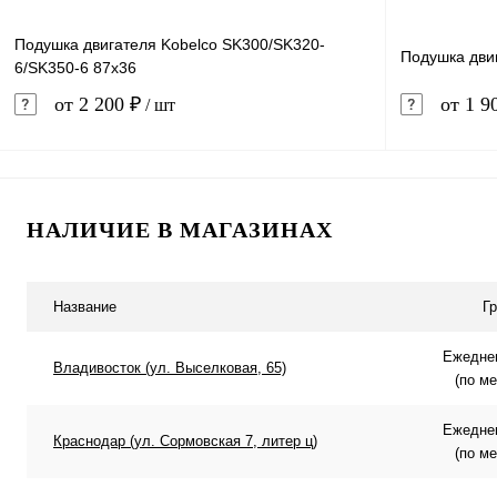
Подушка двигателя Kobelco SK300/SK320-
Подушка двиг
6/SK350-6 87x36
от 2 200 ₽
от 1 9
/ шт
В корзину
НАЛИЧИЕ В МАГАЗИНАХ
Купить в 1 клик
Сравнение
Купить в 
В избранное
В наличии
В избранн
Название
Г
Ежеднев
Владивосток (ул. Выселковая, 65)
(по м
Ежеднев
Краснодар (ул. Сормовская 7, литер ц)
(по м