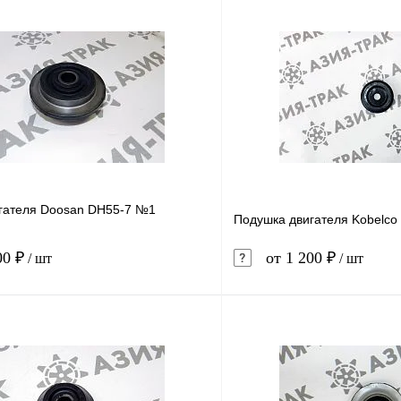
гателя Doosan DH55-7 №1
Подушка двигателя Kobelco
00 ₽
от 1 200 ₽
/ шт
/ шт
В корзину
1 клик
Сравнение
Купить в 1 клик