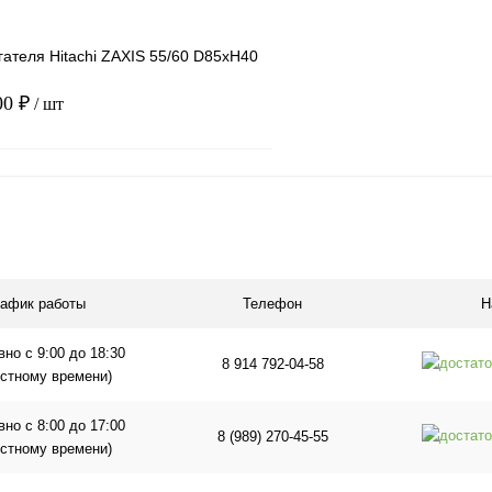
ателя Hitachi ZAXIS 55/60 D85xH40
00 ₽
/ шт
В корзину
1 клик
Сравнение
ое
В наличии
рафик работы
Телефон
Н
но с 9:00 до 18:30
8 914 792-04-58
естному времени)
но с 8:00 до 17:00
8 (989) 270-45-55
естному времени)