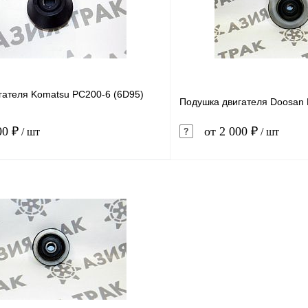
ое
В наличии
В избранное
гателя Komatsu PC200-6 (6D95)
Подушка двигателя Doosan
00 ₽
от 2 000 ₽
/ шт
/ шт
В корзину
1 клик
Сравнение
Купить в 1 клик
ое
В наличии
В избранное