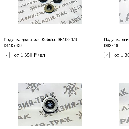
В избранное
В наличии
В избранн
Подушка двигателя Kobelco SK100-1/3
Подушка дви
D110xH32
D82x46
от 1 350 ₽
от 1 3
/ шт
В корзину
Купить в 1 клик
Сравнение
Купить в 
В избранное
В наличии
В избранн