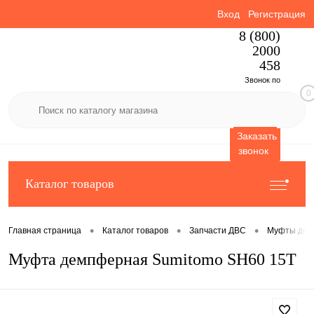
Вход
Регистрация
8 (800)
2000
458
Звонок по
0
России
бесплатный
Заказать
звонок
Каталог товаров
•
•
•
Главная страница
Каталог товаров
Запчасти ДВС
Муфты де
Муфта демпферная Sumitomo SH60 15T