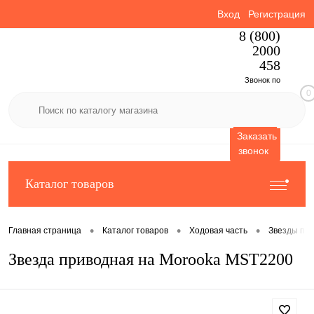
Вход
Регистрация
8 (800)
2000
458
Звонок по
0
России
бесплатный
Заказать
звонок
Каталог товаров
•
•
•
Главная страница
Каталог товаров
Ходовая часть
Звезды пр
Звезда приводная на Morooka MST2200