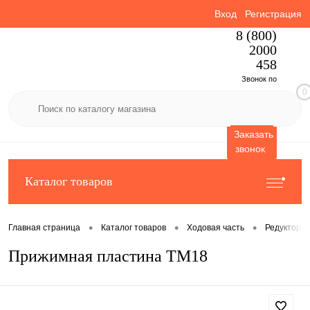
Вход
Регистрация
8 (800)
2000
458
Звонок по
0
России
бесплатный
Заказать
звонок
Каталог товаров
•
•
•
Главная страница
Каталог товаров
Ходовая часть
Редукторы 
Прижимная пластина TM18