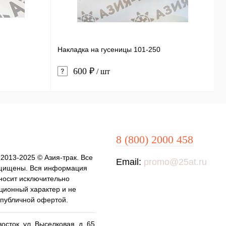
Накладка на гусеницы 101-250
З
600 ₽
/ шт
8 (800) 2000 458
 2013-2025 © Азия-трак. Все
Email:
promo@25at.ru
щищены. Вся информация
 носит исключительно
ионный характер и не
 публичной офертой.
осток, ул. Выселковая, д. 65