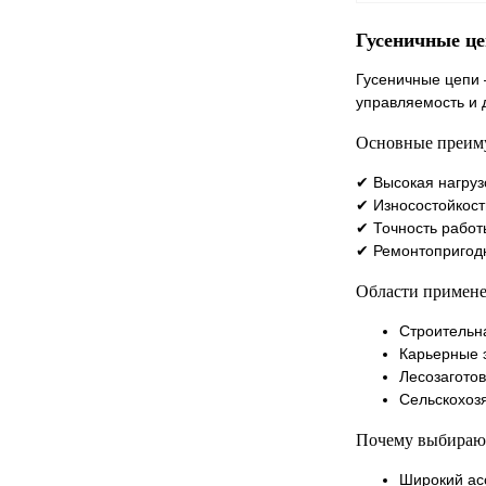
Гусеничные це
Гусеничные цепи 
управляемость и 
Купить в 1 к
В избранное
Основные преим
✔ Высокая нагруз
✔ Износостойкост
✔ Точность работ
✔ Ремонтопригодн
Области примене
Строительн
Карьерные 
Лесозагото
Сельскохоз
Почему выбирают
Широкий ас