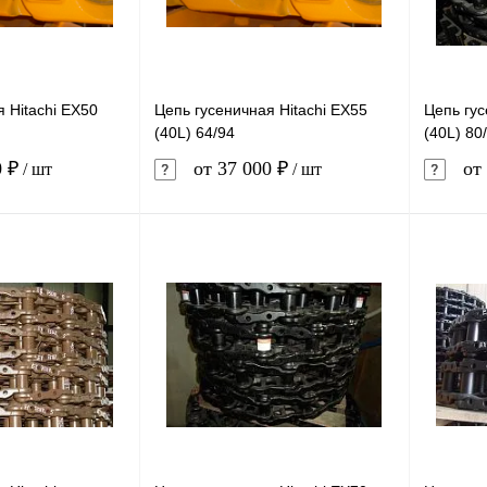
 Hitachi EX50
Цепь гусеничная Hitachi EX55
Цепь гус
(40L) 64/94
(40L) 80
0 ₽
от 37 000 ₽
от 
/ шт
/ шт
В корзину
В корзину
лик
Сравнение
Купить в 1 клик
Сравнение
Купит
В наличии
В избранное
В наличии
В изб