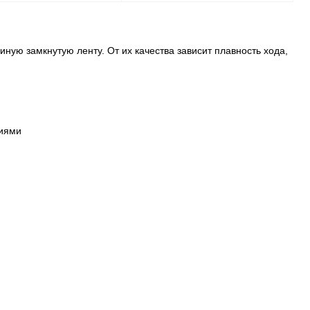
В корзину
В корзину
ную замкнутую ленту. От их качества зависит плавность хода,
ь в 1 клик
Сравнение
Купить в 1 клик
Сравнение
ранное
В наличии
В избранное
В наличии
тиями