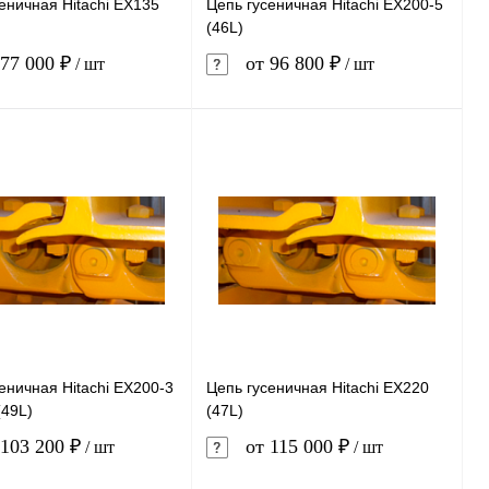
еничная Hitachi EX135
Цепь гусеничная Hitachi EX200-5
(46L)
77 000 ₽
от 96 800 ₽
/ шт
/ шт
В корзину
В корзину
ь в 1 клик
Сравнение
Купить в 1 клик
Сравнение
ранное
В наличии
В избранное
В наличии
еничная Hitachi EX200-3
Цепь гусеничная Hitachi EX220
(49L)
(47L)
103 200 ₽
от 115 000 ₽
/ шт
/ шт