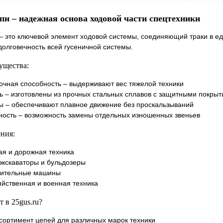
пи – надежная основа ходовой части спецтехники
В корзину
В корзину
– это ключевой элемент ходовой системы, соединяющий траки в еди
долговечность всей гусеничной системы.
лик
Сравнение
Купить в 1 клик
Сравнение
Купит
В наличии
В избранное
В наличии
В изб
ущества:
очная способность – выдерживают вес тяжелой техники
ь – изготовлены из прочных стальных сплавов с защитными покры
ы – обеспечивают плавное движение без проскальзываний
ость – возможность замены отдельных изношенных звеньев
ния:
ая и дорожная техника
экскаваторы и бульдозеры
вительные машины
яйственная и военная техника
 в 25gus.ru?
сортимент цепей для различных марок техники