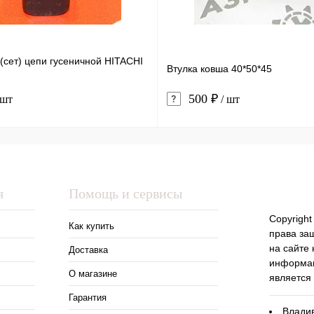
 (сет) цепи гусеничной HITACHI
Втулка ковша 40*50*45
500 ₽
 шт
/ шт
я
Помощь и сервисы
Copyright
Как купить
права за
на сайте
Доставка
информац
О магазине
является
Гарантия
Владив