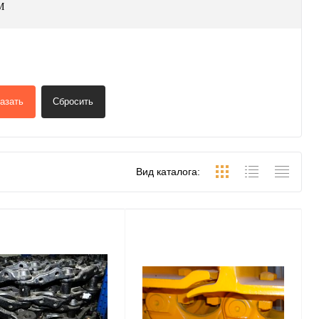
М
азать
Сбросить
Вид каталога: