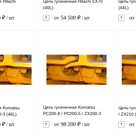
 Hitachi
Цепь гусеничная Hitachi EX70
Цепь гус
(40L)
(44L)
0 ₽
от 54 500 ₽
от 
/ шт
/ шт
В корзину
В корзину
лик
Сравнение
Купить в 1 клик
Сравнение
Купит
В наличии
В избранное
В наличии
В изб
Цепь гусеничная Komatsu
я Komatsu
Цепь гус
PC200-8 / PC200-5 / ZX200-3
-3 (46L)
/ ZX210 
(46L)
0 ₽
от 98 200 ₽
от 
/ шт
/ шт