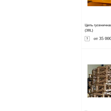
Цепь гусеничная
(38L)
от 35 00
Купить в 1 к
В избранное