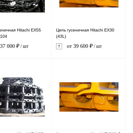
еничная Hitachi EX55
Цепь гусеничная Hitachi EX30
/104
(43L)
37 000 ₽
от 39 600 ₽
/ шт
/ шт
В корзину
В корзину
ь в 1 клик
Сравнение
Купить в 1 клик
Сравнение
ранное
В наличии
В избранное
В наличии