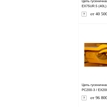
Цепь гусеничная
EX75UR.5 (40L)
от 40 50
Купить в 1 к
В избранное
Цепь гусенична
PC200-3 / EX200
от 96 80