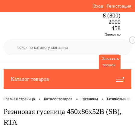
Вход
Регистрация
8 (800)
2000
458
Звонок по
0
России
бесплатный
Заказать
звонок
Каталог товаров
•
•
•
Главная страница
Каталог товаров
Гусеницы
Резиновые гусе
Резиновая гусеница 450x86x52B (SB),
RTA