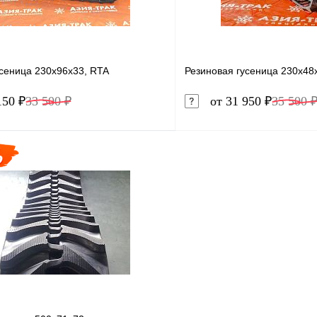
усеница 230x96x33, RTA
Резиновая гусеница 230x48
150 ₽
33 500 ₽
от 31 950 ₽
35 500 
В корзину
1 клик
Сравнение
Купить в 1 клик
ое
В наличии
В избранное