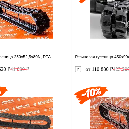
усеница 250x52,5x80N, RTA
Резиновая гусеница 450x90
620 ₽
41 800 ₽
от 110 880 ₽
123 20
В корзину
1 клик
Сравнение
Купить в 1 клик
ое
В наличии
В избранное