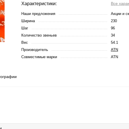
Характеристики:
Все хара
Наши предложения
Акции и с
Ширина
230
Шаг
96
Количество звеньев
34
Вес
54.1
Производитель
ATN
Совместимые марки
ATN
тографии
и