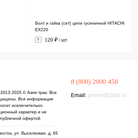
Болт и гайка (сет) цепи гусеничной HITACHI
С
EX220
120 ₽
/ шт
8 (800) 2000 458
 2013-2025 © Азия-трак. Все
Email:
promo@25at.ru
щищены. Вся информация
 носит исключительно
ионный характер и не
 публичной офертой.
осток, ул. Выселковая, д. 65