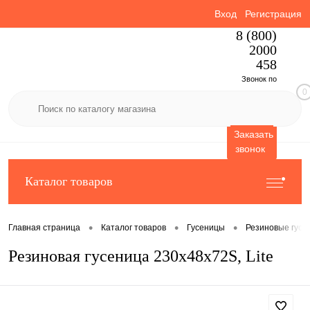
Вход
Регистрация
8 (800)
2000
458
Звонок по
0
России
бесплатный
Заказать
звонок
Каталог товаров
•
•
•
Главная страница
Каталог товаров
Гусеницы
Резиновые гусе
Резиновая гусеница 230x48x72S, Lite