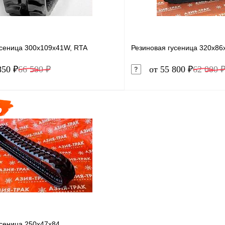
усеница 300x109x41W, RTA
Резиновая гусеница 320x86
850 ₽
66 500 ₽
от 55 800 ₽
62 000 
В корзину
1 клик
Сравнение
Купить в 1 клик
ое
В наличии
В избранное
усеница 250x47x84