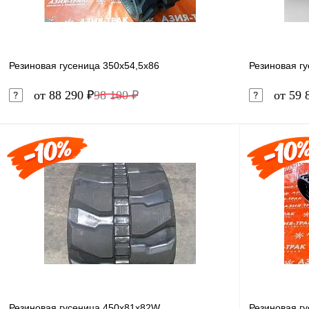
Резиновая гусеница 350x54,5x86
Резиновая г
от 88 290 ₽
98 100 ₽
от 59 
В корзину
Купить в 1 клик
Сравнение
Купить в 
В избранное
В наличии
В избранн
Резиновая гусеница 450x81x82W
Резиновая г